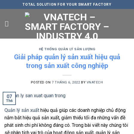
Skip
TOTAL SOLUTION FOR YOUR SMART FACTORY
to
content
HỆ THỐNG QUẢN LÝ SẢN LƯỢNG
Giải pháp quản lý sản xuất hiệu quả
trong sản xuất công nghiệp
POSTED ON
7 THÁNG 6, 2022
BY
VNATECH
07
Th6
Quản lý sản xuất
hiệu quả giúp các doanh nghiệp chủ động
nắm bắt hiệu quả sản xuất, giảm thiểu tối đa những vấn đề
phát sinh chi phí không đáng có. Trong bài viết này chúng tôi
sẽ phân tích vai trò của hoạt động sản xuất, quản lý sản