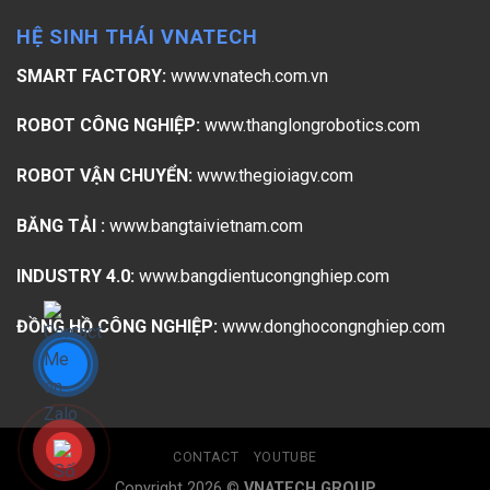
HỆ SINH THÁI VNATECH
SMART FACTORY:
www.vnatech.com.vn
ROBOT CÔNG NGHIỆP:
www.thanglongrobotics.com
ROBOT VẬN CHUYỂN:
www.thegioiagv.com
BĂNG TẢI :
www.bangtaivietnam.com
INDUSTRY 4.0:
www.bangdientucongnghiep.com
ĐỒNG HỒ CÔNG NGHIỆP:
www.donghocongnghiep.com
CONTACT
YOUTUBE
Copyright 2026 ©
VNATECH GROUP