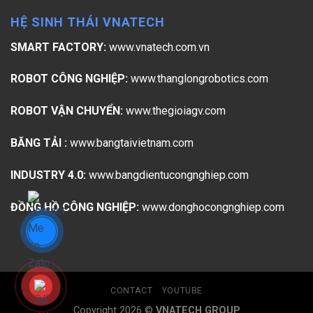
HỆ SINH THÁI VNATECH
SMART FACTORY:
www.vnatech.com.vn
ROBOT CÔNG NGHIỆP:
www.thanglongrobotics.com
ROBOT VẬN CHUYỂN:
www.thegioiagv.com
BĂNG TẢI :
www.bangtaivietnam.com
INDUSTRY 4.0:
www.bangdientucongnghiep.com
ĐỒNG HỒ CÔNG NGHIỆP:
www.donghocongnghiep.com
CONTACT
YOUTUBE
Copyright 2026 ©
VNATECH GROUP