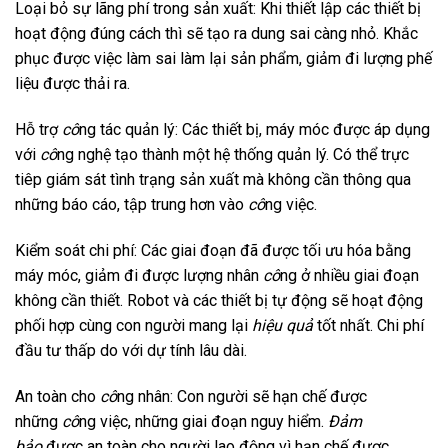
Loại bỏ sự lãng phí trong sản xuất: Khi thiết lập các thiết bị
hoạt động đúng cách thì sẽ tạo ra dung sai càng nhỏ. Khắc
phục được việc làm sai làm lại sản phẩm, giảm đi lượng phế
liệu được thải ra.
Hỗ trợ
cô
ng tác quản lý: Các thiết bị, máy móc được áp dụng
với
cô
ng nghệ tạo thành một hệ thống quản lý. Có thể trực
tiêp giám sát tình trạng sản xuất mà không cần thông qua
những báo cáo, tập trung hơn vào
cô
ng việc.
Kiểm soát chi phí: Các giai đoạn đã được tối ưu hóa bằng
máy móc, giảm đi được lượng nhân
cô
ng ở nhiều giai đoạn
không cần thiết. Robot và các thiết bị tự động sẽ hoạt động
phối hợp cùng con người mang lại
hiệu quả
tốt nhất. Chi phí
đầu tư thấp do với dự tính lâu dài.
An toàn cho
cô
ng nhân: Con người sẽ hạn chế được
những
cô
ng việc, những giai đoạn nguy hiểm.
Đảm
bảo
được an toàn cho người lao động vì hạn chế được