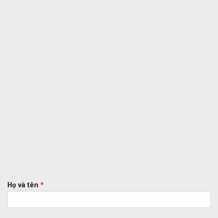
Họ và tên
*