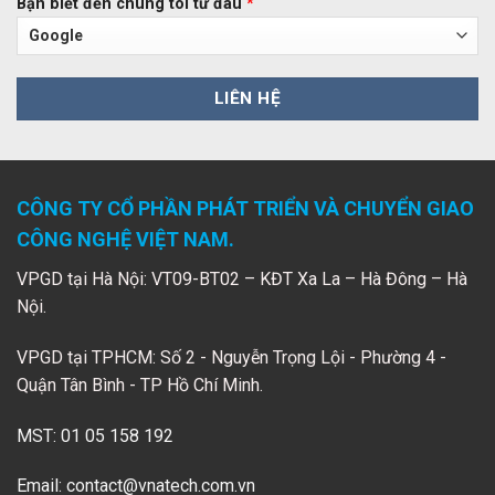
Bạn biết đến chúng tôi từ đâu
*
CÔNG TY CỔ PHẦN PHÁT TRIỂN VÀ CHUYỂN GIAO
CÔNG NGHỆ VIỆT NAM.
VPGD tại Hà Nội: VT09-BT02 – KĐT Xa La – Hà Đông – Hà
Nội.
VPGD tại TPHCM: Số 2 - Nguyễn Trọng Lội - Phường 4 -
Quận Tân Bình - TP Hồ Chí Minh.
MST: 01 05 158 192
Email:
contact@vnatech.com.vn