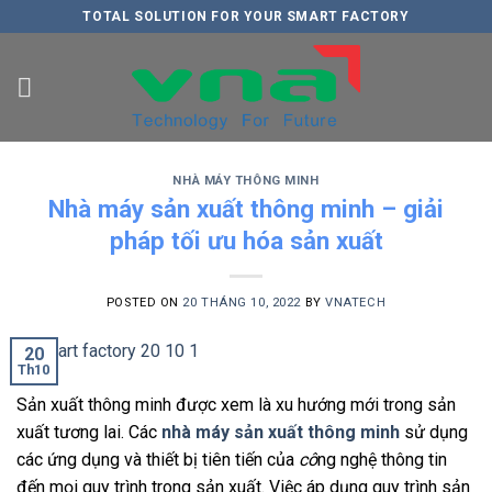
Skip
TOTAL SOLUTION FOR YOUR SMART FACTORY
to
content
NHÀ MÁY THÔNG MINH
Nhà máy sản xuất thông minh – giải
pháp tối ưu hóa sản xuất
POSTED ON
20 THÁNG 10, 2022
BY
VNATECH
20
Th10
Sản xuất thông minh được xem là xu hướng mới trong sản
xuất tương lai. Các
nhà máy sản xuất thông minh
sử dụng
các ứng dụng và thiết bị tiên tiến của
cô
ng nghệ thông tin
đến mọi quy trình trong sản xuất. Việc áp dụng quy trình sản