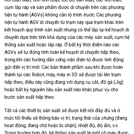
cụm lắp ráp và sản phẩm được di chuyển trên các phương
tiện tự hành (AGVs) không cần lộ trình
trước
. Các phương
tiện tự hành AGV di chuyển từ trạm này qua trạm khác trên
kết hoạch quy trình sản xuất nhưng có thể lập lại kế hoạch di
chuyển dựa trên tính khả dụng của các máy sản xuất, cụm hệ
thống sản xuất hoặc lắp ráp. Ở bất kỳ thời điểm nào các
AGVs sẽ tự động tính toán kế hoạch di chuyển tiếp theo,
trong khi các hướng dẫn
cô
ng việc điện tử được linh động
gửi đến vị trí mới. Các bản thành phầm
sau
khi được hoàn
thành tại các Robot, máy, máy in 3D sẽ được tải lên trạm
tiếp theo, điều này cũng đúng với dụng cụ cắt, đồ gá (Jig)
hoặc bất kỳ nguyên liệu sản xuất nào khác phục vụ cho
bước sản xuất tiếp theo.
Tất cả các thiết bị sản xuất sẽ được kết nối đầy đủ và ở
mức tối thiểu sẽ thông báo vị trí, trạng thái của
chú
ng (đang
hoạt động, đang chờ hoặc bị chặn), nhiệt độ, độ ẩm, v.v.
Trong trường hợp đó, hệ thống sản xuất là một cỗ máy được