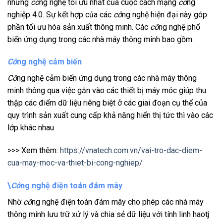
những
cô
ng nghệ tối ưu nhất của cuộc cách mạng
cô
ng
nghiệp 4.0. Sự kết hợp của các
cô
ng nghệ hiện đại này góp
phần tối ưu hóa sản xuất thông minh. Các
cô
ng nghệ phổ
biến ứng dụng trong các nhà máy thông minh bao gồm:
Cô
ng nghệ cảm biến
Cô
ng nghệ cảm biến ứng dụng trong các nhà máy thông
minh thông qua việc gắn vào các thiết bị máy móc giúp thu
thập các điểm dữ liệu riêng biệt ở các giai đoạn cụ thể của
quy trình sản xuất cung cấp khả năng hiển thị tức thì vào các
lớp khác nhau
>>> Xem thêm:
https://vnatech.com.vn/vai-tro-dac-diem-
cua-may-moc-va-thiet-bi-cong-nghiep/
\
Cô
ng nghệ điện toán đám mây
Nhờ
cô
ng nghệ điện toán đám mây cho phép các nhà máy
thông minh lưu trữ xử lý và chia sẻ dữ liệu với tính linh haotj