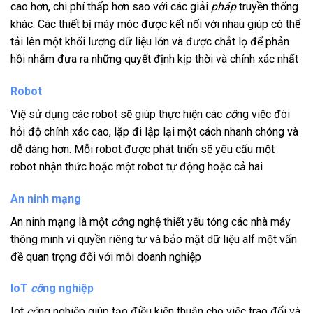
cao hơn, chi phí thấp hơn sao với các giải
pháp
truyền thống
khác. Các thiết bị máy móc được kết nối với nhau giúp có thể
tải lên một khối lượng dữ liệu lớn và được chắt lọ để phản
hồi nhằm đưa ra những quyết định kịp thời và chính xác nhất
Robot
Việ sử dụng các robot sẽ giúp thực hiện các
cô
ng việc đòi
hỏi độ chính xác cao, lặp đi lập lại một cách nhanh chóng và
dễ dàng hơn. Mỗi robot được phát triển sẽ yêu cấu một
robot nhận thức hoặc một robot tự động hoặc cả hai
An ninh mạng
An ninh mạng là một
cô
ng nghệ thiết yếu tỏng các nhà máy
thông minh vì quyền riêng tư và bảo mật dữ liệu alf một vấn
đề quan trọng đối với mỗi doanh nghiệp
IoT
cô
ng nghiệp
Iot
cô
ng nghiệp giúp tạo điều kiện thuận cho việc trao đổi và