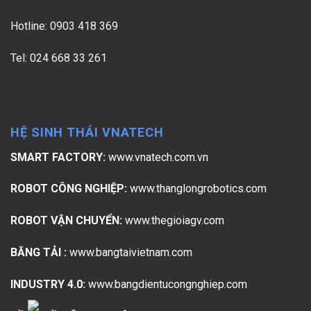
Hotline: 0903 418 369
Tel: 024 668 33 261
HỆ SINH THÁI VNATECH
SMART FACTORY:
www.vnatech.com.vn
ROBOT CÔNG NGHIỆP:
www.thanglongrobotics.com
ROBOT VẬN CHUYỂN:
www.thegioiagv.com
BĂNG TẢI :
www.bangtaivietnam.com
INDUSTRY 4.0:
www.bangdientucongnghiep.com