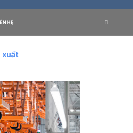
IÊN HỆ
 xuất