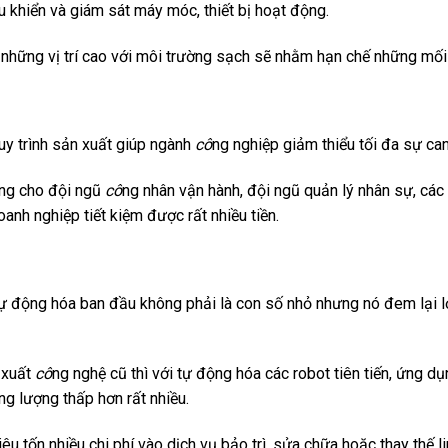
u khiển và giám sát máy móc, thiết bị hoạt động.
 những vị trí cao với môi trường sạch sẽ nhằm hạn chế những mối 
uy trình sản xuất giúp ngành
cô
ng nghiệp giảm thiểu tối đa sự can
ương cho đội ngũ
cô
ng nhân vận hành, đội ngũ quản lý nhân sự, các 
oanh nghiệp tiết kiệm được rất nhiều tiền.
ự động hóa ban đầu không phải là con số nhỏ nhưng nó đem lại lợi
 xuất
cô
ng nghệ cũ thì với tự động hóa các robot tiên tiến, ứng d
ăng lượng thấp hơn rất nhiều.
êu tốn nhiều chi phí vào dịch vụ bảo trì, sửa chữa hoặc thay thế 