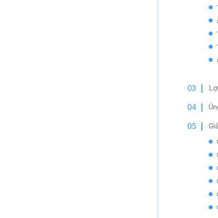
Lợ
Ún
Giả