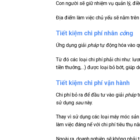
Con người sẽ giữ nhiệm vụ quản lý, điề
Địa điểm làm việc chủ yếu sẽ nằm trên
Tiết kiệm chi phí nhân
cô
ng
Ứng dụng giải
pháp
tự động hóa vào q
Từ đó các loại chi phí phải chi như: l
tiền thưởng,…) được loại bỏ bớt, giúp d
Tiết kiệm chi phí vận hành
Chi phí bỏ ra để đầu tư vào giải
pháp
t
sử dụng
sau
này.
Thay vì sử dụng các loại máy móc sản
làm việc đáng nể với chi phí tiêu thụ n
Ngoài ra, doanh nghiệp sẽ không phải ti