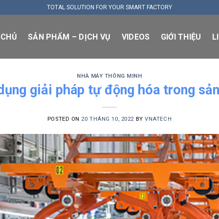
TOTAL SOLUTION FOR YOUR SMART FACTORY
 CHỦ
SẢN PHẨM – DỊCH VỤ
VIDEOS
GIỚI THIỆU
L
NHÀ MÁY THÔNG MINH
dụng giải pháp tự động hóa trong sản
POSTED ON
20 THÁNG 10, 2022
BY
VNATECH