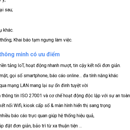
ại sau;
ụ khác.
thống; Khai báo tạm ngưng làm việc.
 thông minh có ưu điểm
nền tảng IoT, hoạt động nhanh mượt, tin cậy kết nối đơn giản.
 mặt, gọi số smartphone, báo cáo online… đa tính năng khác
n qua mạng LAN mang lại sự ổn đinh tuyệt vời
n thông tin ISO 27001 và cơ chế hoạt động độc lập với sự an toàn 
ết nối Wifi, kiosk cấp số & màn hình hiển thị sang trọng
 nhiều báo cáo trực quan giúp hệ thống hiệu quả,
 đặt đơn giản, bảo trì từ xa thuận tiện …