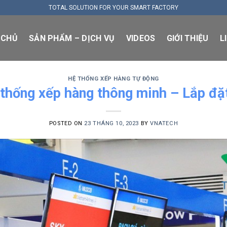
TOTAL SOLUTION FOR YOUR SMART FACTORY
 CHỦ
SẢN PHẨM – DỊCH VỤ
VIDEOS
GIỚI THIỆU
L
HỆ THỐNG XẾP HÀNG TỰ ĐỘNG
 thống xếp hàng thông minh – Lắp đ
POSTED ON
23 THÁNG 10, 2023
BY
VNATECH