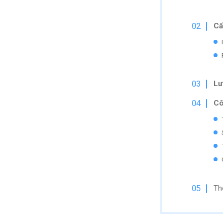
Cấ
Lư
Cô
Thô