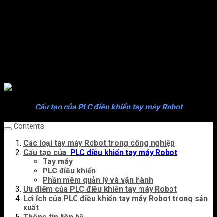
con người. Không chỉ phục phụ trong quá trình lắp ráp sản
phẩm mà còn có thể xử lý được những công việc phức tạp
trong các dây truyền sản xuất. Một trong những bước tiến lớn
của ngành công nghiệp hiện nay là khả năng tự động hóa trong
quy trình sản xuất. PLC điều khiển tay máy Robot là cỗ máy
tuyệt vời để hỗ trợ tự động hóa trong quá trình sản xuất.
Cấu tạo của PLC điều khiển tay máy Robot
Contents
Các loại tay máy Robot trong công nghiệp
Cấu tạo của
PLC điều khiển tay máy Robot
Tay máy
PLC điều khiển
Phần mềm quản lý và vận hành
Ưu điểm của PLC điều khiển tay máy Robot
Lợi ích của PLC điều khiển tay máy Robot trong sản
xuất
Thông tin liên hệ