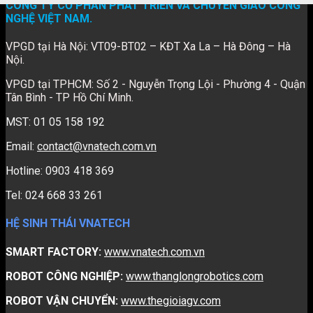
CÔNG TY CỔ PHẦN PHÁT TRIỂN VÀ CHUYỂN GIAO CÔNG
NGHỆ VIỆT NAM.
VPGD tại Hà Nội: VT09-BT02 – KĐT Xa La – Hà Đông – Hà
Nội.
VPGD tại TPHCM: Số 2 - Nguyễn Trọng Lội - Phường 4 - Quận
Tân Bình - TP Hồ Chí Minh.
MST: 01 05 158 192
Email:
contact@vnatech.com.vn
Hotline: 0903 418 369
Tel: 024 668 33 261
HỆ SINH THÁI VNATECH
SMART FACTORY:
www.vnatech.com.vn
ROBOT CÔNG NGHIỆP:
www.thanglongrobotics.com
ROBOT VẬN CHUYỂN:
www.thegioiagv.com