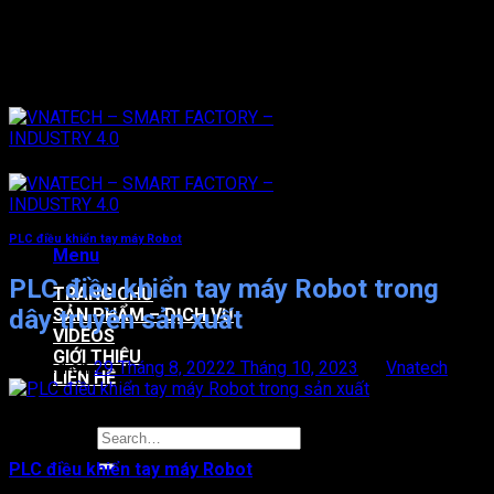
Skip
TOTAL SOLUTION FOR YOUR SMART FACTORY
to
Total Solution for your smart factory
content
PLC điều khiển tay máy Robot
Menu
PLC điều khiển tay máy Robot trong
TRANG CHỦ
dây truyền sản xuất
SẢN PHẨM – DỊCH VỤ
VIDEOS
GIỚI THIỆU
Posted on
29 Tháng 8, 2022
2 Tháng 10, 2023
by
Vnatech
LIÊN HỆ
29
Th8
PLC điều khiển tay máy Robot
là cỗ máy phục vụ trong quy
trình sản xuất công nghiệp hoạt động dưới sự vận hành của