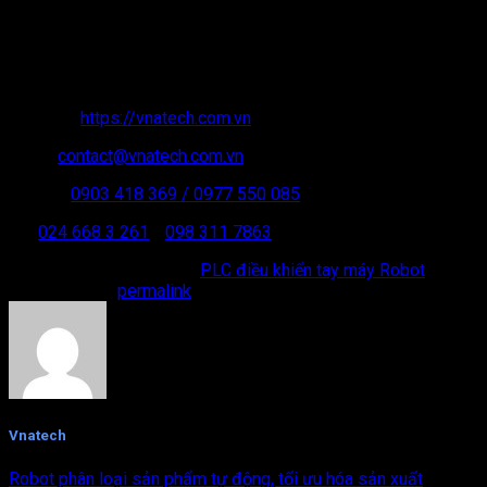
NGHỆ VIỆT NAM.
VPGD: VT09-BT02 – KĐT Xa La – Hà Đông – Hà Nội.
MST: 01 05 158 192
Website:
https://vnatech.com.vn
Email:
contact@vnatech.com.vn
Hotline:
0903 418 369
/ 0977 550 085
ĐT:
024 668 3 261
/
098 311 7863
This entry was posted in
PLC điều khiển tay máy Robot
.
Bookmark the
permalink
.
Vnatech
Robot phân loại sản phẩm tự động, tối ưu hóa sản xuất