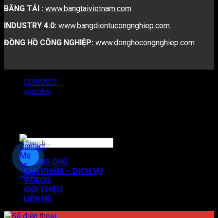
BĂNG TẢI :
www.bangtaivietnam.com
INDUSTRY 4.0:
www.bangdientucongnghiep.com
ĐỒNG HỒ CÔNG NGHIỆP:
www.donghocongnghiep.com
CONTACT
youtube
Copyright 2026 ©
VNATECH GROUP
TRANG CHỦ
SẢN PHẨM – DỊCH VỤ
VIDEOS
GIỚI THIỆU
LIÊN HỆ