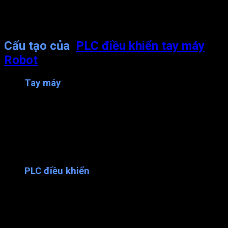
giản đến các hệ thống có 10 hoặc nhiều các khớp tương
tác. Loại tay máy Robot này được nhiều xí nghiệp lớn
đầu tư vì limh hoạt, hiện đại, năng suất cao.
Cấu tạo của
PLC điều khiển tay máy
Robot
Tay máy
Tay máy là bộ phận cơ khí gồm các khâu, khớp. Được chế tạo
giống như những cánh tay con người và có khả năng chuyển
động cơ bản, bao gồm các chi tiết: cổ tay, bàn tay dễ dàng cử
động thực hiện các thao tác và trực tiếp hoàn thành các công
việc. Tay máy Robot vừa chắc chắn vừa linh hoạt nhờ các chi
tiết được nối với nhau bằng khớp trượt và khớp quay.
PLC điều khiển
Đây là một bộ phận đảm nhận nhiệm vụ tiến hành các thao tác
khi các tín hiệu được tiếp cận và xử lý. Tùy vào yêu cầu của
mỗi hoạt động, các chức năng của hệ thống điều khiển sẽ phân
cấp thành những mức độ khác nhau từ đơn giản đến phức tạp