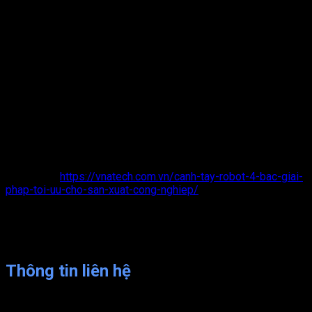
Ứng dụng PLC điều kiển tay máy Robot trong sản xuất giúp
giảm thiểu các sản phẩm hỏng và lỗi.
Giúp tối ưu hóa quy trình sản xuất, tiết kiệm không gian, giảm
nhu cầu sử dụng đất, giảm chi phí cơ sở hạ tầng, nhà xưởng
nâng cao hiệu quả đầu tư của doanh nghiệp.
Nâng cao uy tín thương hiệu tăng sức canh tranh: ứng dụng
PLC điều khiển tay máy Robot giúp doanh nghiệp đáp ứng
chính xác tiến độ, chất lượng sản phẩm theo yêu cầu của
khách. Giúp giảm thiểu các sai sót từ đó giúp doanh nghiệp
nâng cao uy tín tăng sức cạnh tranh.
Xem thêm:
https://vnatech.com.vn/canh-tay-robot-4-bac-giai-
phap-toi-uu-cho-san-xuat-cong-nghiep/
Tại Việt Nam, Vnatech là một trong những công ty nhận thi
công các giải pháp liên quan đến Robot. Để biết thêm thông tin
chi tiết, quý khách vui lòng liên hệ:
Thông tin liên hệ
CÔNG TY CỔ PHẦN PHÁT TRIỂN VÀ CHUYỂN GIAO CÔNG