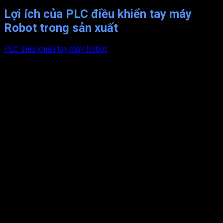
Lợi ích của PLC điều khiển tay máy
Robot trong sản xuất
PLC điều khiển tay máy Robot
có thể di chuyển nhanh hơn so
với cánh tay của con người. Làm tăng tốc độ của quá trình sản
xuất và có độ chính xác cao. Những tay máy Robot hoạt động
một cách trơn tru giúp cắt giảm tối đa các lỗi trong quá trình
sản xuất và giúp giảm chi phí nhân công.
Thao tác của PLC điều khiển tay máy Robot nhanh, chính xác
và không có sản phẩm dư thừa, các chuyển động lặp đi lặp lại
giống nhau, làm việc liên tục trong thời gian dài.
Việc sử dụng PLC điều khiển tay máy Robot nhằm giảm chi
phí, cải thiện chất lượng môi trường lao động. Giảm nguy cơ tai
nạn lao động
Đảm bảo tính đồng nhất và tăng chất lượng sản phẩm: không
có hiện tượng buồn chán, mệt mỏi, mất tập trung,…
Khả năng làm việc của Robot là bền bỉ, linh hoạt không nghỉ
ngơi do đó giúp tăng sản lượng sản xuất.