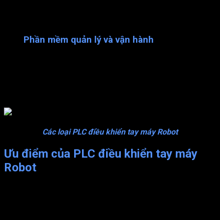
như giải quyết phương thức hành động, xác định tọa độ, vị trí
thao tác,…phức tạp hơn là thiết lập quỹ đạo, tính toán động
học, giải mã lệnh, xử lý lỗi,…
Phần mềm quản lý và vận hành
Là một môi trường lập trình, phương tiện để người vận hành
truyền mệnh lệnh đến Robot. Một phần mềm chuẩn thì phải đi
cùng với một ngôn ngữ lập trình phù hợp và dễ sử dụng.
Các loại PLC điều khiển tay máy Robot
Ưu điểm của PLC điều khiển tay máy
Robot
Thay thế con người làm các công việc mà con người khó có thể
thực hiện và làm việc lặp đi lặp lại.
Giúp cho doanh nghiệp giảm chi phí lao động, nâng cao năng