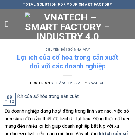
Skip
TOTAL SOLUTION FOR YOUR SMART FACTORY
to
content
CHUYỂN ĐỔI SỐ NHÀ MÁY
Lợi ích của số hóa trong sản xuất
đối với các doanh nghiệp
POSTED ON
9 THÁNG 12, 2023
BY
VNATECH
09
Th12
Dù doanh nghiệp đang hoạt động trong lĩnh vực nào, việc số
hóa cũng đều cần thiết để tránh bị tụt hậu. Đồng thời, số hóa
mang đến nhiều lợi ích giúp doanh nghiệp bắt kịp với xu
hướng và phát triển mạnh mẽ hơn. Vậy những
lợi ích của
số