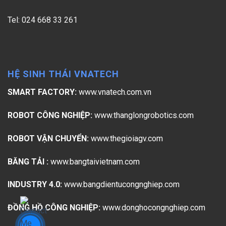
Tel: 024 668 33 261
HỆ SINH THÁI VNATECH
SMART FACTORY:
www.vnatech.com.vn
ROBOT CÔNG NGHIỆP:
www.thanglongrobotics.com
ROBOT VẬN CHUYỂN:
www.thegioiagv.com
BĂNG TẢI :
www.bangtaivietnam.com
INDUSTRY 4.0:
www.bangdientucongnghiep.com
ĐỒNG HỒ CÔNG NGHIỆP:
www.donghocongnghiep.com