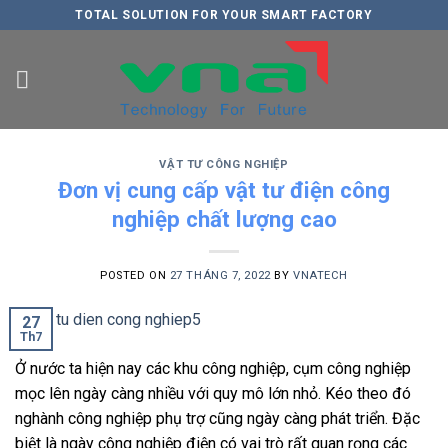
Skip
TOTAL SOLUTION FOR YOUR SMART FACTORY
to
content
VẬT TƯ CÔNG NGHIỆP
Đơn vị cung cấp vật tư điện công
nghiệp chất lượng cao
POSTED ON
27 THÁNG 7, 2022
BY
VNATECH
27
Th7
Ở nước ta hiện nay các khu công nghiệp, cụm công nghiệp
mọc lên ngày càng nhiều với quy mô lớn nhỏ. Kéo theo đó
nghành công nghiệp phụ trợ cũng ngày càng phát triển. Đặc
biệt là ngày công nghiệp điện có vai trò rất quan rọng các