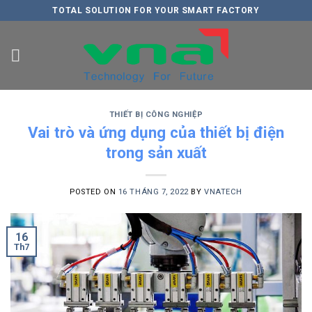
Skip
TOTAL SOLUTION FOR YOUR SMART FACTORY
to
content
THIẾT BỊ CÔNG NGHIỆP
Vai trò và ứng dụng của thiết bị điện
trong sản xuất
POSTED ON
16 THÁNG 7, 2022
BY
VNATECH
16
Th7