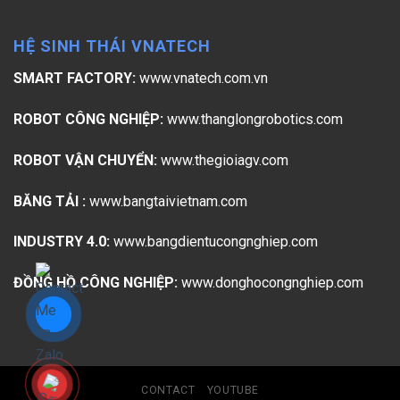
HỆ SINH THÁI VNATECH
SMART FACTORY:
www.vnatech.com.vn
ROBOT CÔNG NGHIỆP:
www.thanglongrobotics.com
ROBOT VẬN CHUYỂN:
www.thegioiagv.com
BĂNG TẢI :
www.bangtaivietnam.com
INDUSTRY 4.0:
www.bangdientucongnghiep.com
ĐỒNG HỒ CÔNG NGHIỆP:
www.donghocongnghiep.com
CONTACT
YOUTUBE