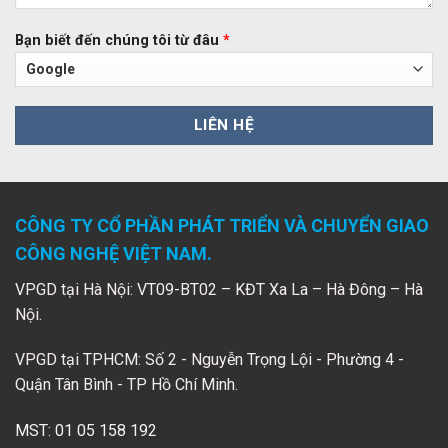
Bạn biết đến chúng tôi từ đâu
*
CÔNG TY CỔ PHẦN PHÁT TRIỂN VÀ CHUYỂN GIAO
CÔNG NGHỆ VIỆT NAM.
VPGD tại Hà Nội: VT09-BT02 – KĐT Xa La – Hà Đông – Hà
Nội.
VPGD tại TPHCM: Số 2 - Nguyễn Trọng Lội - Phường 4 -
Quận Tân Bình - TP Hồ Chí Minh.
MST: 01 05 158 192