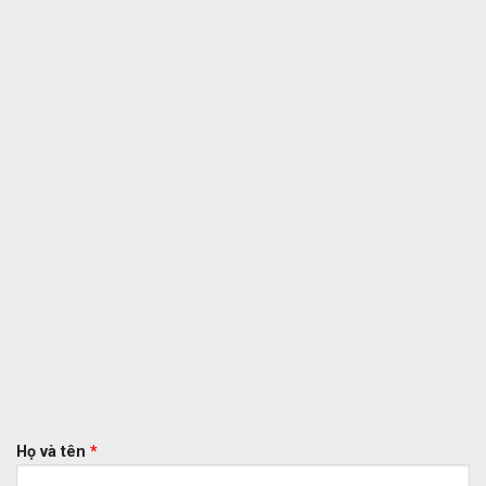
Họ và tên
*