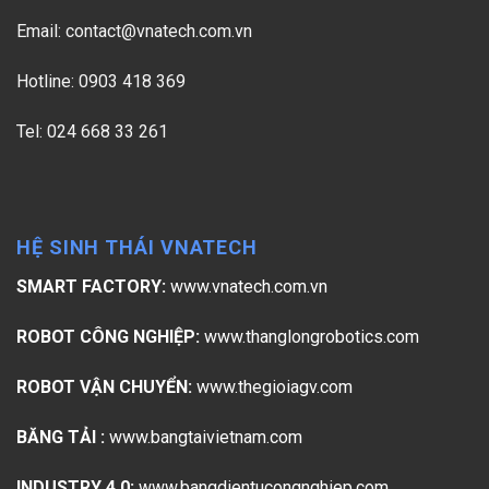
Email:
contact@vnatech.com.vn
Hotline: 0903 418 369
Tel: 024 668 33 261
HỆ SINH THÁI VNATECH
SMART FACTORY:
www.vnatech.com.vn
ROBOT CÔNG NGHIỆP:
www.thanglongrobotics.com
ROBOT VẬN CHUYỂN:
www.thegioiagv.com
BĂNG TẢI :
www.bangtaivietnam.com
INDUSTRY 4.0:
www.bangdientucongnghiep.com