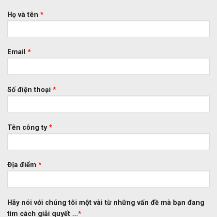
Họ và tên
*
Email
*
Số điện thoại
*
Tên công ty
*
Địa điểm
*
Hãy nói với chúng tôi một vài từ những vấn đề mà bạn đang
tìm cách giải quyết ...
*