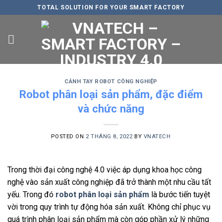
Skip
TOTAL SOLUTION FOR YOUR SMART FACTORY
to
content
CÁNH TAY ROBOT CÔNG NGHIỆP
Robot phân loại sản phẩm, đặc điểm
và chức năng
POSTED ON
2 THÁNG 8, 2022
BY
VNATECH
Trong thời đại công nghệ 4.0 việc áp dụng khoa học công
nghệ vào sản xuất công nghiệp đã trở thành một nhu cầu tất
yếu. Trong đó
robot phân loại sản phẩm
là bước tiến tuyệt
vời trong quy trình tự động hóa sản xuất. Không chỉ phục vụ
quá trình phân loại sản phẩm mà còn góp phần xử lý những