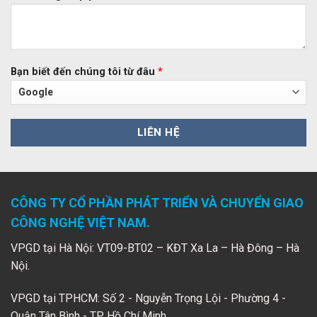
Bạn biết đến chúng tôi từ đâu
*
CÔNG TY CỔ PHẦN PHÁT TRIỂN VÀ CHUYỂN GIAO
CÔNG NGHỆ VIỆT NAM.
VPGD tại Hà Nội: VT09-BT02 – KĐT Xa La – Hà Đông – Hà
Nội.
VPGD tại TPHCM: Số 2 - Nguyễn Trọng Lội - Phường 4 -
Quận Tân Bình - TP Hồ Chí Minh.