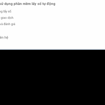
 sử dụng
phần mềm lấy số tự động
g lấy số.
 giao dịch.
và đánh giá
iên hệ
ng. Là giải pháp kỹ thuật số giúp doanh nghiệp sắp xếp hàng chờ