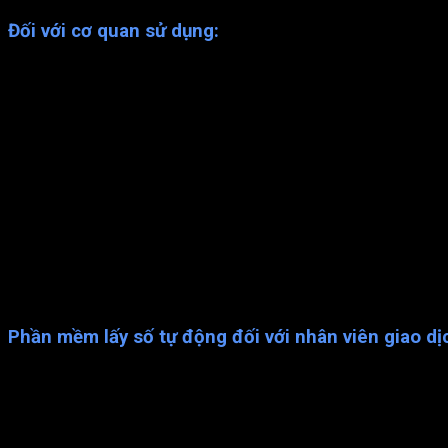
Đối với cơ quan sử dụng:
Thống kê tổng hợp và chi tiết khách hàng vào giao dịch theo
Đánh giá năng lực của nhân viên phục vụ khách hàng qua s
Ban lãnh đạo có thể theo dõi, kiểm tra, giám sát trực tuy
nhánh
Tạo mỹ quan khu vực giao dịch
Tiết kiệm thời gian và nhân lực cho công tác quản lý, giúp
Nâng cao tính chuyên nghiệp trong quản lý, kinh doanh.
Nâng cao uy tín của tổ chức đối với khách hàng.
Đảm bảo tính khách quan, công bằng, thuận tiện cho mọi k
Ước lượng được thời gian chờ đến lượt mình vào giao dịch
Dễ dàng lựa chọn các sản phẩm, dịch vụ để giao dịch.
An toàn trong giao dịch (không chen lấn để tránh tình trạng
Biết được chính xác quầy giao dịch sẽ giải quyết công việ
Phần mềm lấy số tự động đối với nhân viên giao dị
Thuận lợi hơn trong giao dịch.
Giảm áp lực cho nhân viên giao dịch.
Tạo lập tính chuyên nghiệp cho nhân viên giao dịch.
Tăng năng xuất làm việc hơn do rút ngắn thời gian chờ đợi