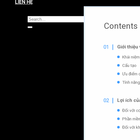
LIÊN HỆ
Contents
Giới thiệu
Khái niệm
Cấu tạo
Ưu điểm 
Tính năng
Lợi ích
củ
Đối với c
Phần mềm 
Đối với k