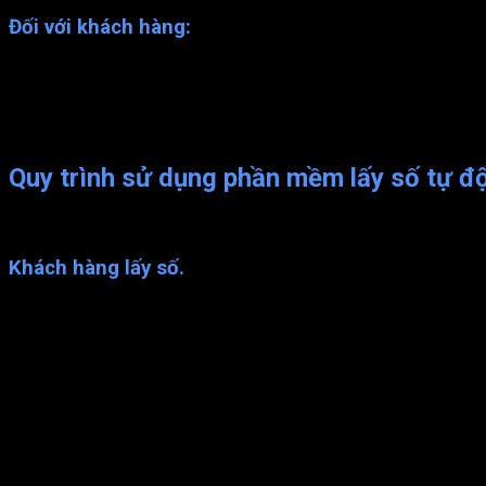
Đối với khách hàng:
Khách hàng nắm được thứ tự và dự đoán khi nào đến lượt
Khách hàng sẽ dựa vào số thứ tự của mình, đến đúng quầy 
Giúp tâm trạng khách hàng thư giãn, thoải mái khi giao dịc
Thể hiện tính công bằng trong văn hoá xếp hàng;
Quy trình sử dụng
phần mềm lấy số tự đ
Chỉ vài bước đơn giản cho một giao dịch! Hệ thống sẽ tự động h
Khách hàng lấy số.
KIOSK đặt ngay tiền sảnh được hiển thị bắt mắt, có màn hình kê