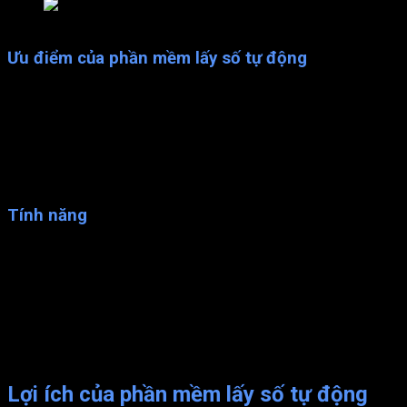
Máy KIOSK
Ưu điểm của phần mềm lấy số tự động
Công nghệ hiện đại
Hạn chế dây cable, tối giản phần cứng, tiết kiệm chi phí.
Đấu nối dễ dàng, bảo trì đơn giản
Kết nối không dây tiên tiến, thẩm mỹ tuyệt vời
Quy trình ngắn gọn.
Mẫu mã đa dạng
Tính năng
Gọi khách hàng kế tiếp;
Hoàn tất phục vụ một khách hàng;
Gọi lại một khách hàng với số lần tùy ý;
Lưu lại khách hàng để hệ thống gọi lại sau;
Gọi một khách hàng bất kỳ;
Chuyển khách hàng đến quầy/dịch vụ khác.
Cho phép đăng nhập/ đăng xuất hệ thống; Khai báo tạm n
Lợi ích
của phần mềm lấy số tự động