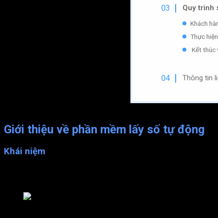
Quy trình
Khách hàn
Thực hiện
Kết thúc 
Thông tin l
Giới thiệu về phần mềm lấy số tự động
Khái niệm
Phần mềm lấy số tự động hay còn gọi là hệ thống xếp hàng tự độ
và nâng cao chất lượng dịch vụ.
Hệ thống xếp hàng tự động cho quầy bán vé, sân bay