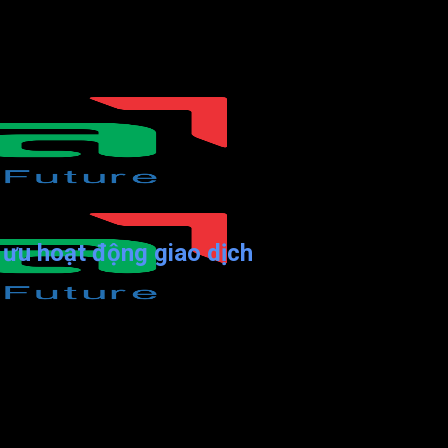
 ưu hoạt động giao dịch
 nhiều ngân hàng, bệnh viện, cơ quan hành chính công… Giúp các g
lượng dịch vụ, năng lượng phục vụ của nhân viên.
 doanh nghiệp? Mời các bạn tìm hiểu cùng Vnatech.com.vn