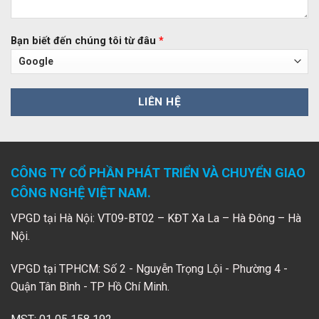
Bạn biết đến chúng tôi từ đâu
*
CÔNG TY CỔ PHẦN PHÁT TRIỂN VÀ CHUYỂN GIAO
CÔNG NGHỆ VIỆT NAM.
VPGD tại Hà Nội: VT09-BT02 – KĐT Xa La – Hà Đông – Hà
Nội.
VPGD tại TPHCM: Số 2 - Nguyễn Trọng Lội - Phường 4 -
Quận Tân Bình - TP Hồ Chí Minh.