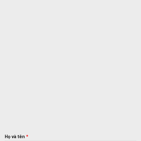
Họ và tên
*