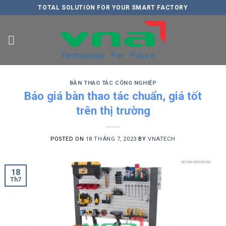
Skip
TOTAL SOLUTION FOR YOUR SMART FACTORY
to
content
BẦN THAO TÁC CÔNG NGHIỆP
Báo giá bàn thao tác chuẩn, giá tốt
trên thị trường
POSTED ON
18 THÁNG 7, 2023
BY
VNATECH
18
Th7