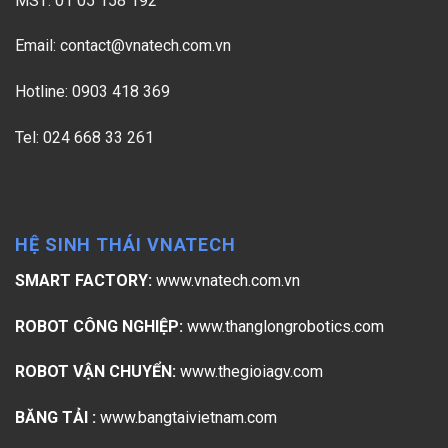
MST: 01 05 158 192
Email:
contact@vnatech.com.vn
Hotline: 0903 418 369
Tel: 024 668 33 261
HỆ SINH THÁI VNATECH
SMART FACTORY:
www.vnatech.com.vn
ROBOT CÔNG NGHIỆP:
www.thanglongrobotics.com
ROBOT VẬN CHUYỂN:
www.thegioiagv.com
BĂNG TẢI :
www.bangtaivietnam.com