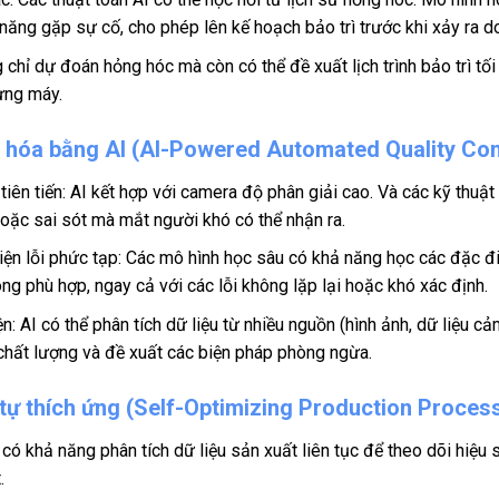
ăng gặp sự cố, cho phép lên kế hoạch bảo trì trước khi xảy ra 
ông chỉ dự đoán hỏng hóc mà còn có thể đề xuất lịch trình bảo trì 
dừng máy.
 hóa bằng AI (AI-Powered Automated Quality Con
iên tiến: AI kết hợp với camera độ phân giải cao. Và các kỹ thuật x
oặc sai sót mà mắt người khó có thể nhận ra.
iện lỗi phức tạp: Các mô hình học sâu có khả năng học các đặc đ
g phù hợp, ngay cả với các lỗi không lặp lại hoặc khó xác định.
n: AI có thể phân tích dữ liệu từ nhiều nguồn (hình ảnh, dữ liệu cả
chất lượng và đề xuất các biện pháp phòng ngừa.
 tự thích ứng (Self-Optimizing Production Proces
I có khả năng phân tích dữ liệu sản xuất liên tục để theo dõi hiệu s
.