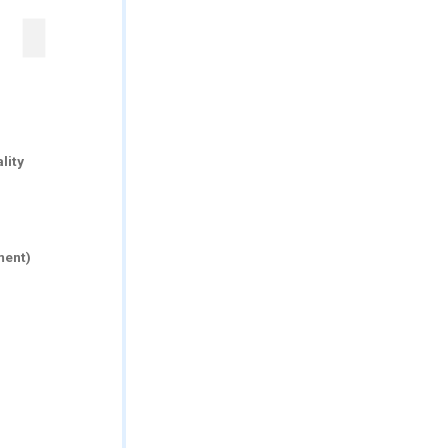
lity
ment)