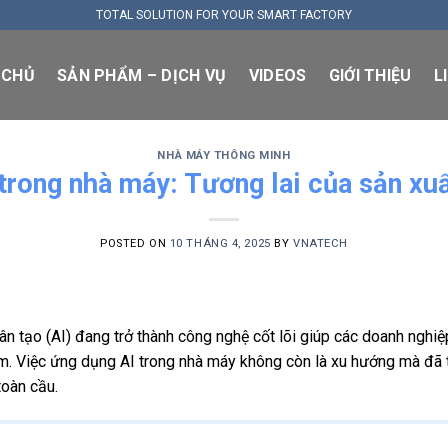
TOTAL SOLUTION FOR YOUR SMART FACTORY
 CHỦ
SẢN PHẨM – DỊCH VỤ
VIDEOS
GIỚI THIỆU
L
NHÀ MÁY THÔNG MINH
trong nhà máy: Tương lai của sản xu
POSTED ON
10 THÁNG 4, 2025
BY
VNATECH
 nhân tạo (AI) đang trở thành công nghệ cốt lõi giúp các doanh ngh
m. Việc ứng dụng AI trong nhà máy không còn là xu hướng mà đã trở
toàn cầu.