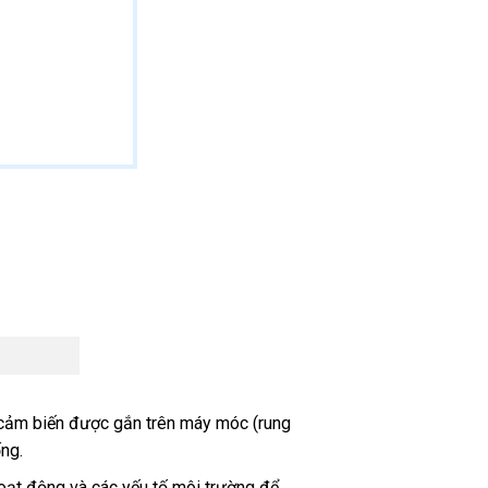
ác cảm biến được gắn trên máy móc (rung
ống.
hoạt động và các yếu tố môi trường để