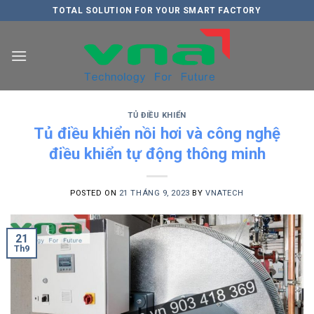
Skip
TOTAL SOLUTION FOR YOUR SMART FACTORY
to
content
TỦ ĐIỀU KHIỂN
Tủ điều khiển nồi hơi và công nghệ
điều khiển tự động thông minh
POSTED ON
21 THÁNG 9, 2023
BY
VNATECH
21
Th9