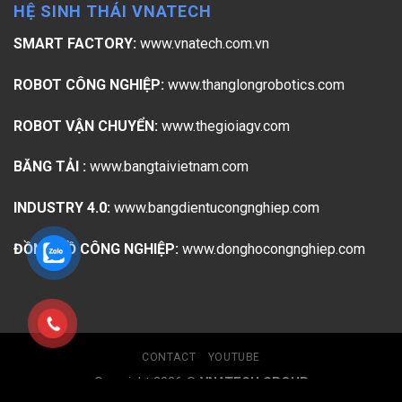
HỆ SINH THÁI VNATECH
SMART FACTORY:
www.vnatech.com.vn
ROBOT CÔNG NGHIỆP:
www.thanglongrobotics.com
ROBOT VẬN CHUYỂN:
www.thegioiagv.com
BĂNG TẢI :
www.bangtaivietnam.com
INDUSTRY 4.0:
www.bangdientucongnghiep.com
ĐỒNG HỒ CÔNG NGHIỆP:
www.donghocongnghiep.com
CONTACT
YOUTUBE
Copyright 2026 ©
VNATECH GROUP