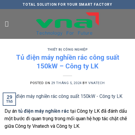
Skip
TOTAL SOLUTION FOR YOUR SMART FACTORY
to
content
THIẾT BỊ CÔNG NGHIỆP
Tủ điện máy nghiền rác công suất
150kW – Công ty LK
POSTED ON
29 THÁNG 5, 2024
BY
VNATECH
29
Th5
Dự án
tủ điện máy nghiền rác
tại Công ty LK đã đánh dấu
một bước đi quan trọng trong mối quan hệ hợp tác chặt chẽ
giữa Công ty Vnatech và Công ty LK.