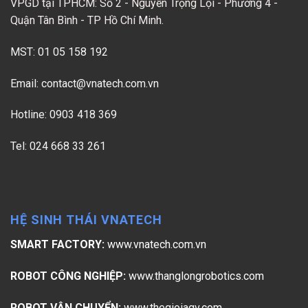
VPGD tại TPHCM: Số 2 - Nguyễn Trọng Lội - Phường 4 -
Quận Tân Bình - TP Hồ Chí Minh.
MST: 01 05 158 192
Email:
contact@vnatech.com.vn
Hotline: 0903 418 369
Tel: 024 668 33 261
HỆ SINH THÁI VNATECH
SMART FACTORY:
www.vnatech.com.vn
ROBOT CÔNG NGHIỆP:
www.thanglongrobotics.com
ROBOT VẬN CHUYỂN:
www.thegioiagv.com