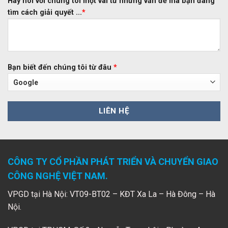
Hãy nói với chúng tôi một vài từ những vấn đề mà bạn đang
tìm cách giải quyết ...
*
Bạn biết đến chúng tôi từ đâu
*
CÔNG TY CỔ PHẦN PHÁT TRIỂN VÀ CHUYỂN GIAO
CÔNG NGHỆ VIỆT NAM.
VPGD tại Hà Nội: VT09-BT02 – KĐT Xa La – Hà Đông – Hà
Nội.