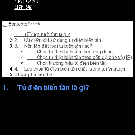
GIỚI THIỆU
đến rất đa dạng, phong phú. Nếu doanh nghiệp đang nghiên
LIÊN HỆ
cứu tìm hiểu về thiết bị này hãy cùng Vnatech đi sâu vào ưu
điểm của nó nhé.
Contents
1. Tủ điện biến tần là gì?
2. Ưu điểm khi sử dụng tủ điện biến tần
3. Nên lắp đặt loại tủ biến tần nào?
· Chọn tủ điện biến tần theo ứng dụng
· Chọn tủ điện biến tần theo cấp độ bảo vệ (IP)
· Chọn thương hiệu tủ điện biến tần
4. Lựa chọn tủ điện biến tần chất lượng tại Vnatech
Thông tin liên hệ
1. Tủ điện biến tần là gì?
Đối với các hệ thống thiết bị công nghiệp phục vụ sản xuất,
duy trình sinh hoạt sẽ cần rất nhiều bộ phận hoạt động điện
khác nhau. Để kiểm soát, quản lý, vận hành bằng sức người là
điều cực kỳ khó khăn, tốn chi phí và nguy hiểm. Chính vì vậy,
các nhà sản xuất, nghiên cứu đã mang đến sản phẩm công
nghiệp tủ điện biến tần.