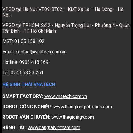
VPGD tại Hà Nội: VT09-BT02 – KĐT Xa La – Hà Đông – Hà
Nội.
VPGD tại TPHCM: Số 2 - Nguyễn Trọng Lội - Phường 4 - Quận
Tân Bình - TP Hồ Chí Minh.
MST: 01 05 158 192
Email:
contact@vnatech.com.vn
Hotline: 0903 418 369
Tel: 024 668 33 261
HỆ SINH THÁI VNATECH
SMART FACTORY:
www.vnatech.com.vn
ROBOT CÔNG NGHIỆP:
www.thanglongrobotics.com
ROBOT VẬN CHUYỂN:
www.thegioiagv.com
BĂNG TẢI :
www.bangtaivietnam.com