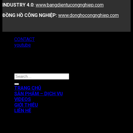
INDUSTRY 4.0:
www.bangdientucongnghiep.com
ĐỒNG HỒ CÔNG NGHIỆP:
www.donghocongnghiep.com
CONTACT
youtube
Copyright 2026 ©
VNATECH GROUP
TRANG CHỦ
SẢN PHẨM – DỊCH VỤ
VIDEOS
GIỚI THIỆU
LIÊN HỆ