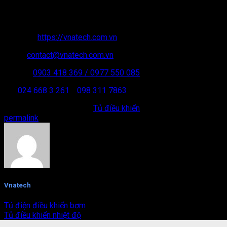
VPGD: VT09-BT02 – KĐT Xa La – Hà Đông – Hà Nội.
MST: 01 05 158 192
Website:
https://vnatech.com.vn
Email:
contact@vnatech.com.vn
Hotline:
0903 418 369
/ 0977 550 085
ĐT:
024 668 3 261
/
098 311 7863
This entry was posted in
Tủ điều khiển
. Bookmark the
permalink
.
Vnatech
Tủ điện điều khiển bơm
Tủ điều khiển nhiệt độ