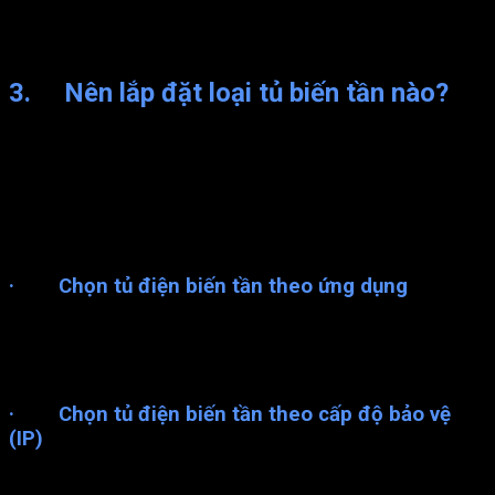
với tủ điểu khiển trung tâm. Từ trung tâm có thể quản lý được
hoạt động của hệ thống và thông số vận hành, điều chỉnh, chẩn
đoán và xử lý các sự cố có thể xảy ra.
3. Nên lắp đặt loại tủ biến tần nào?
Tủ biến tần trên thị trường có rất nhiều loại khác nhau. Làm sao
để chọn thiết bị phù hợp với vốn đầu tư, đảm bảo hiệu suất
làm việc thì không phải ai cũng biết/ Việc lựa chọn tủ điện biến
tần nên tham khảo theo mục đích sử dụng, thương hiệu.
Dưới đây là một số gợi ý cho bạn tham khảo:
· Chọn tủ điện biến tần theo ứng dụng
Tủ điện biến tần có dòng cho tải nhẹ ( như quạt, bơm) và tải
nặng ( cho băng tải, cẩu trục). Như vậy tùy vào ứng dụng, mục
đích sử dụng mà lựa chọn biến tần thích hợp.
· Chọn tủ điện biến tần theo cấp độ bảo vệ
(IP)
Chỉ số IP là chỉ số bảo vệ chống bụi bẩn, chống nước. Tùy vào