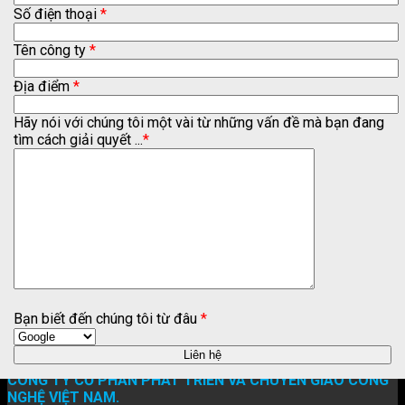
Số điện thoại
*
Tên công ty
*
Địa điểm
*
Hãy nói với chúng tôi một vài từ những vấn đề mà bạn đang
tìm cách giải quyết ...
*
Bạn biết đến chúng tôi từ đâu
*
CÔNG TY CỔ PHẦN PHÁT TRIỂN VÀ CHUYỂN GIAO CÔNG
NGHỆ VIỆT NAM.