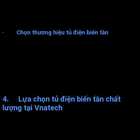
môi trường sử dụng mà doanh nghiệp phải chọn loại có chỉ số
IP cao nhất hoặc bình thường. Nhưng phải chú ý nếu không sẽ
chọn phải thiết bị hàng nhái, chỉ số IP hoàn toàn là giả sẽ
không các tác dụng.
· Chọn thương hiệu tủ điện biến tần
Thị trường có rất nhiều thương hiệu tủ điều khiển. Những đơn vị
có thương hiệu nổi tiếng, uy tín lâu năm thường có chất lượng
ổn định, hiệu quả hoạt động cao hơn.
Bạn có thể tham khảo các hãng sau: Biến tần ABB, Biến tần
Danffoss, Biến tần Siemens, Biến tần Hitachi, Biến tần
Mitsubishi. Một dòng biến tần INVT của Trung Quốc có mức
giá tầm trung, rẻ nhưng chất lượng cũng được đánh giá cao.
4. Lựa chọn tủ điện biến tần chất
lượng tại Vnatech
Khi không có kiến thức, không am hiểu về tủ điện biến tần thì
việc mua tủ điện điều khiển từ đơn vị uy tín có vai trò rất quan
trọng. Đơn vị uy tín sẽ có nhiệm vụ tư vấn, giải thích, thiết kế và
lắp đặt hệ thống tủ biến tần chuyên nghiệp, có bảo hành uy tín.