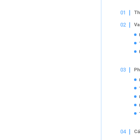
Th
Va
Ph
Cấ