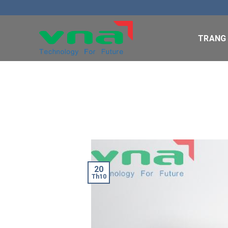
Skip
to
content
TRANG
20
Th10