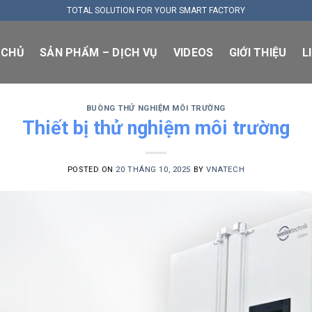
TOTAL SOLUTION FOR YOUR SMART FACTORY
 CHỦ
SẢN PHẨM – DỊCH VỤ
VIDEOS
GIỚI THIỆU
L
BUÒNG THỬ NGHIỆM MÔI TRƯỜNG
Thiết bị thử nghiệm môi trường
POSTED ON
20 THÁNG 10, 2025
BY
VNATECH