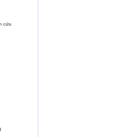
ên cứu
g