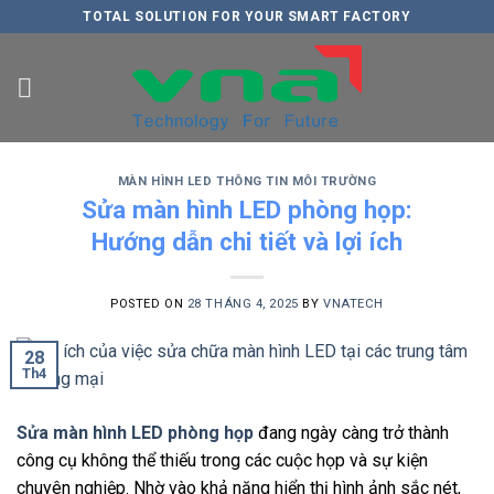
Skip
TOTAL SOLUTION FOR YOUR SMART FACTORY
to
content
MÀN HÌNH LED THÔNG TIN MÔI TRƯỜNG
Sửa màn hình LED phòng họp:
Hướng dẫn chi tiết và lợi ích
POSTED ON
28 THÁNG 4, 2025
BY
VNATECH
28
Th4
Sửa màn hình LED phòng họp
đang ngày càng trở thành
công cụ không thể thiếu trong các cuộc họp và sự kiện
chuyên nghiệp. Nhờ vào khả năng hiển thị hình ảnh sắc nét,