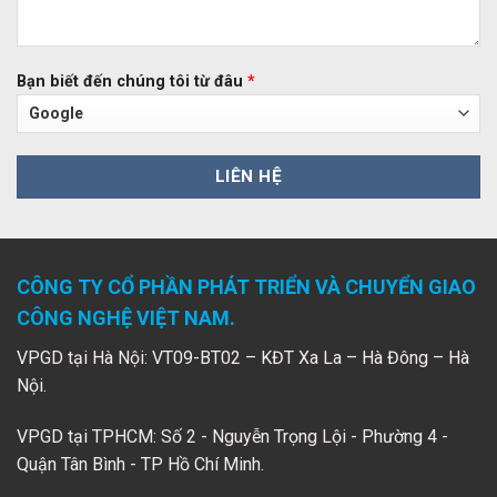
Bạn biết đến chúng tôi từ đâu
*
CÔNG TY CỔ PHẦN PHÁT TRIỂN VÀ CHUYỂN GIAO
CÔNG NGHỆ VIỆT NAM.
VPGD tại Hà Nội: VT09-BT02 – KĐT Xa La – Hà Đông – Hà
Nội.
VPGD tại TPHCM: Số 2 - Nguyễn Trọng Lội - Phường 4 -
Quận Tân Bình - TP Hồ Chí Minh.