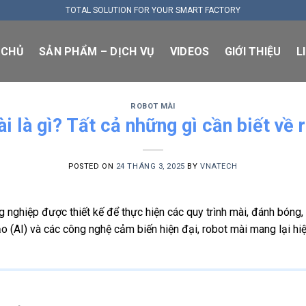
TOTAL SOLUTION FOR YOUR SMART FACTORY
 CHỦ
SẢN PHẨM – DỊCH VỤ
VIDEOS
GIỚI THIỆU
L
ROBOT MÀI
i là gì? Tất cả những gì cần biết về 
POSTED ON
24 THÁNG 3, 2025
BY
VNATECH
g nghiệp được thiết kế để thực hiện các quy trình mài, đánh bóng,
o (AI) và các công nghệ cảm biến hiện đại, robot mài mang lại hiệu