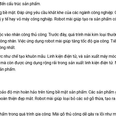
ến cấu trúc sản phẩm.
g bề mặt. Đáp ứng yêu cầu khắt khe của các ngành công nghiệp:
 bị y tế hay vỏ máy công nghiệp. Robot mài giúp tạo ra sản phẩm
c vào nhân công thủ công: Trước đây, quá trình mài kim loại thườ
 công nhân. Việc ứng dụng robot mài giúp tăng tốc độ gia công. Ti
ồng nhất.
c như chế tạo khuôn mẫu. Linh kiện điện tử, và sản xuất máy mó
mà còn được ứng dụng rộng rãi trong sản xuất linh kiện điện tử. 
sản phẩm.
bảo độ mịn hoàn hảo trên từng bề mặt sản phẩm: Các sản phẩm gỗ
àn thiện đẹp mắt. Robot mài giúp loại bỏ các sớ gỗ thừa, tạo ra 
phẩm trong quá trình gia công: Mài gỗ thủ công dễ gây ra lỗi như