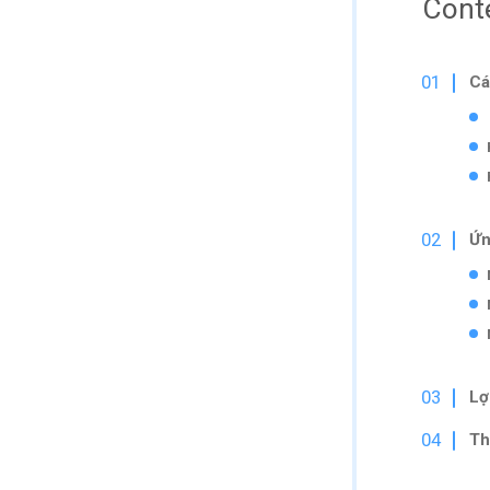
Cont
Cá
Ứn
Lợ
Th