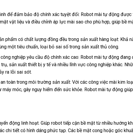
inh để đảm bảo độ chính xác tuyệt đối: Robot mài tự động được 
 mặt vật liệu và điều chỉnh áp lực mài sao cho phù hợp, giúp bề
n phẩm có chất lượng đồng đều trong sản xuất hàng loạt: Khả năn
g một tiêu chuẩn, loại bỏ sai số trong sản xuất thủ công.
công nghiệp yêu cầu độ chính xác cao: Robot mài tự động đang 
ũ trụ, sản xuất thiết bị y tế và nhiều lĩnh vực công nghiệp khác.
 ra lỗi sai sót.
 an toàn trong môi trường sản xuất: Với các công việc mài kim loại
 máy móc, gây nguy hiểm đến sức khỏe. Robot mài tự động giúp 
huyển động linh hoạt. Giúp robot tiếp cận bề mặt từ nhiều hướng k
ác chi tiết có hình dáng phức tạp. Các bề mặt cong hoặc góc khu