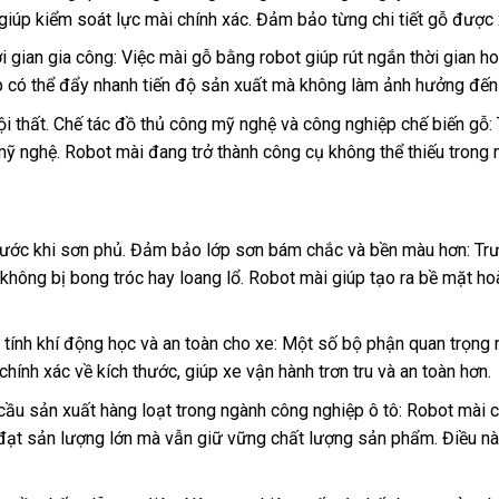
iúp kiểm soát lực mài chính xác. Đảm bảo từng chi tiết gỗ được 
 gian gia công: Việc mài gỗ bằng robot giúp rút ngắn thời gian ho
p có thể đẩy nhanh tiến độ sản xuất mà không làm ảnh hưởng đế
i thất. Chế tác đồ thủ công mỹ nghệ và công nghiệp chế biến gỗ:
í mỹ nghệ. Robot mài đang trở thành công cụ không thể thiếu trong 
rước khi sơn phủ. Đảm bảo lớp sơn bám chắc và bền màu hơn: Tr
hông bị bong tróc hay loang lổ. Robot mài giúp tạo ra bề mặt ho
o tính khí động học và an toàn cho xe: Một số bộ phận quan trọng 
nh xác về kích thước, giúp xe vận hành trơn tru và an toàn hơn.
ầu sản xuất hàng loạt trong ngành công nghiệp ô tô: Robot mài có
 đạt sản lượng lớn mà vẫn giữ vững chất lượng sản phẩm. Điều nà