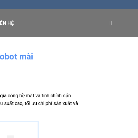
IÊN HỆ
robot mài
 gia công bề mặt và tinh chỉnh sản
 suất cao, tối ưu chi phí sản xuất và