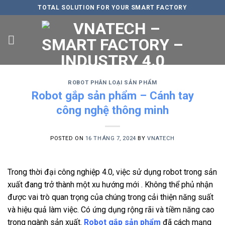
Skip
TOTAL SOLUTION FOR YOUR SMART FACTORY
to
content
ROBOT PHÂN LOẠI SẢN PHẨM
Robot gắp sản phẩm – Cánh tay
công nghệ thông minh
POSTED ON
16 THÁNG 7, 2024
BY
VNATECH
Trong thời đại công nghiệp 4.0, việc sử dụng robot trong sản
xuất đang trở thành một xu hướng mới . Không thể phủ nhận
được vai trò quan trọng của chúng trong cải thiện năng suất
và hiệu quả làm việc. Có ứng dụng rộng rãi và tiềm năng cao
trong ngành sản xuất.
Robot gắp sản phẩm
đã cách mạng