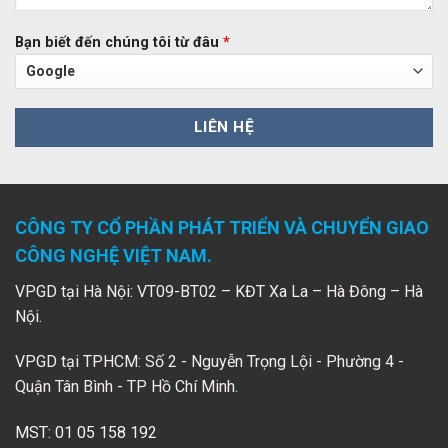
Bạn biết đến chúng tôi từ đâu
*
CÔNG TY CỔ PHẦN PHÁT TRIỂN VÀ CHUYỂN GIAO
CÔNG NGHỆ VIỆT NAM.
VPGD tại Hà Nội: VT09-BT02 – KĐT Xa La – Hà Đông – Hà
Nội.
VPGD tại TPHCM: Số 2 - Nguyễn Trọng Lội - Phường 4 -
Quận Tân Bình - TP Hồ Chí Minh.
MST: 01 05 158 192