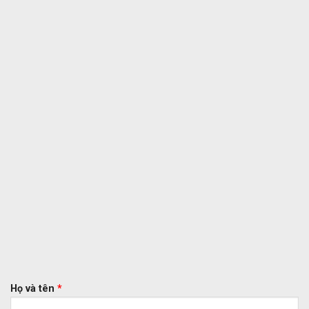
Họ và tên
*