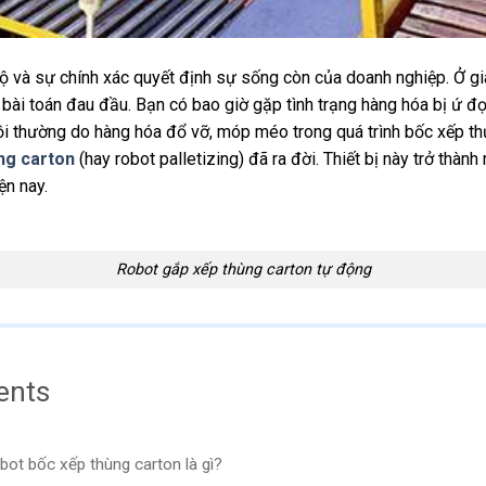
độ và sự chính xác quyết định sự sống còn của doanh nghiệp. Ở g
à bài toán đau đầu. Bạn có bao giờ gặp tình trạng hàng hóa bị ứ đ
bồi thường do hàng hóa đổ vỡ, móp méo trong quá trình bốc xếp thủ
ng carton
(hay robot palletizing) đã ra đời. Thiết bị này trở thành
ện nay.
Robot gắp xếp thùng carton tự động
ents
bot bốc xếp thùng carton là gì?