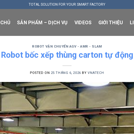
TOTAL SOLUTION FOR YOUR SMART FACTORY
 CHỦ
SẢN PHẨM – DỊCH VỤ
VIDEOS
GIỚI THIỆU
L
ROBOT VẬN CHUYỂN AGV - AMR - SLAM
Robot bốc xếp thùng carton tự động
POSTED ON
25 THÁNG 6, 2026
BY
VNATECH