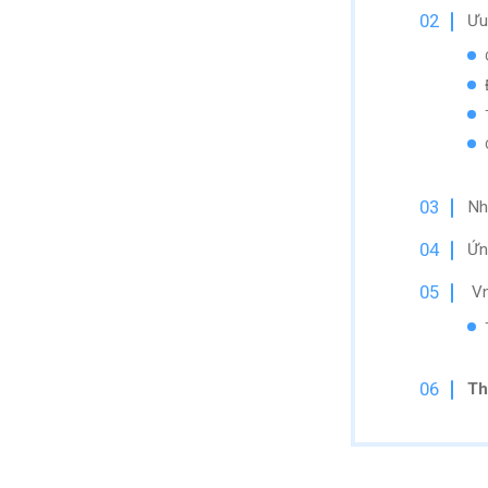
Ưu
Nh
Ứn
Vn
Th