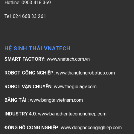
Hotline: 0903 418 369
Tel: 024 668 33 261
HỆ SINH THÁI VNATECH
SMART FACTORY:
www.vnatech.com.vn
ROBOT CÔNG NGHIỆP:
www.thanglongrobotics.com
ROBOT VẬN CHUYỂN:
www.thegioiagv.com
BĂNG TẢI :
www.bangtaivietnam.com
INDUSTRY 4.0:
www.bangdientucongnghiep.com
ĐỒNG HỒ CÔNG NGHIỆP:
www.donghocongnghiep.com