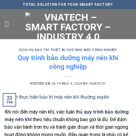
Skip
TOTAL SOLUTION FOR YOUR SMART FACTORY
to
content
DỊCH VỤ BẢO TRÌ THIẾT BỊ CHO NHÀ MÁY CÔNG NGHIỆP
Quy trình bảo dưỡng máy nén khí
công nghiệp
POSTED ON
23 THÁNG 4, 2024
BY
VNATECH
23
Th4
Khi nói đến máy nén khí, việc tuân thủ
quy trình bảo dưỡng
máy nén khí
theo tiêu chuẩn không bao giờ là đủ. Để đảm
bảo vận hành trơn tru và tránh gián đoạn và thời gian ngừng
hoạt động không mong muốn, điều quan trọng là phải có kế