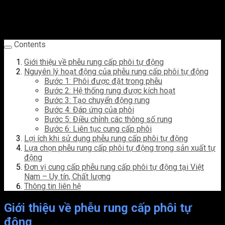
tục đến các dây chuyền sản xuất. Giúp tối ưu hóa quy trình sản
xuất, giảm thiểu thời gian chờ đợi và đảm bảo sự liên tục
trong hoạt động.
Contents
Giới thiệu về phễu rung cấp phôi tự động
Nguyên lý hoạt động của phễu rung cấp phôi tự động
Bước 1: Phôi được đặt trong phễu
Bước 2: Hệ thống rung được kích hoạt
Bước 3: Tạo chuyển động rung
Bước 4: Đáp ứng của phôi
Bước 5: Điều chỉnh các thông số rung
Bước 6: Liên tục cung cấp phôi
Lợi ích khi sử dụng phễu rung cấp phôi tự động
Lựa chọn phễu rung cấp phôi tự động trong sản xuất tự
động
Đơn vị cung cấp phễu rung cấp phôi tự động tại Việt
Nam – Uy tín, Chất lượng
Thông tin liên hệ
Giới thiệu về phễu rung cấp phôi tự
động