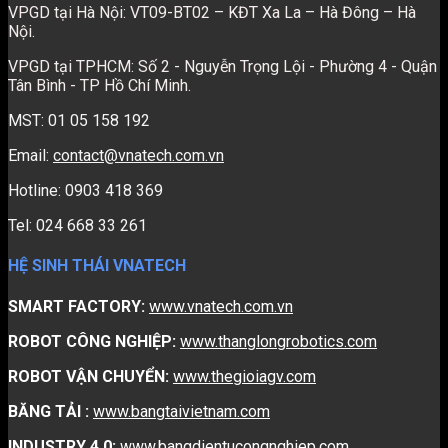
VPGD tại Hà Nội: VT09-BT02 – KĐT Xa La – Hà Đông – Hà
Nội.
VPGD tại TPHCM: Số 2 - Nguyễn Trọng Lội - Phường 4 - Quận
Tân Bình - TP Hồ Chí Minh.
MST: 01 05 158 192
Email:
contact@vnatech.com.vn
Hotline: 0903 418 369
Tel: 024 668 33 261
HỆ SINH THÁI VNATECH
SMART FACTORY:
www.vnatech.com.vn
ROBOT CÔNG NGHIỆP:
www.thanglongrobotics.com
ROBOT VẬN CHUYỂN:
www.thegioiagv.com
BĂNG TẢI :
www.bangtaivietnam.com
INDUSTRY 4.0:
www.bangdientucongnghiep.com