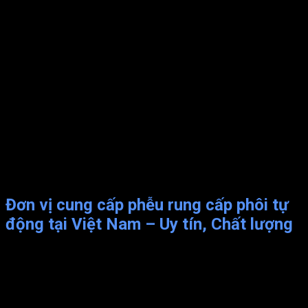
Đánh giá khả năng kiểm soát tốc độ rung, góc rung. Và
mức độ rung để đảm bảo cung cấp phôi chính xác và
đồng nhất.
Chọn phễu rung cấp phôi từ nhà sản xuất đáng tin cậy và
có kinh nghiệm trong lĩnh vực này.
Cần xem xét khả năng bảo trì và sửa chữa của phễu để
đảm bảo hoạt động liên tục của quy trình sản xuất tự
động.
So sánh giữa các tùy chọn khác nhau để tìm ra phễu có
hiệu suất tốt nhất và phù hợp với ngân sách của bạn.
Tìm hiểu và tham khảo các nhà cung cấp phễu rung cấp phôi uy
tín và có kinh nghiệm là cách tốt nhất để lựa chọn phễu phù
hợp với nhu cầu sản xuất và yêu cầu của bạn.
Đơn vị cung cấp phễu rung cấp phôi tự
động tại Việt Nam – Uy tín, Chất lượng
Vnatech là đơn vị trực tiếp cung cấp phễu rung cấp phôi tự
động nên giá rất cạnh tranh. Với mong muốn mang đến giải
pháp toàn diện cho khách hàng, chúng tôi cam kết:
Thi công nhanh, giá thành tốt