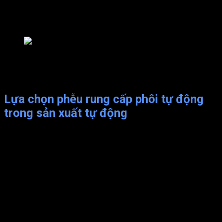
sản xuất.
Giảm nguy cơ lỗi và tắc nghẽn trong quá trình sản xuất.
Đảm bảo quá trình diễn ra suôn sẻ và hiệu quả.
Công cụ quan trọng để đảm bảo sự liên tục và hiệu quả tro
Việc sử dụng phễu rung cấp phôi giúp cải thiện quá trình sản
xuất và tăng tính hiệu quả của hệ thống sản xuất.
Lựa chọn phễu rung cấp phôi tự động
trong sản xuất tự động
Việc lựa chọn phễu rung cấp phôi trong quá trình sản xuất tự
động phụ thuộc vào nhiều yếu tố khác nhau. Bao gồm quy mô
sản xuất, loại phôi, yêu cầu chính xác và tính linh hoạt của quy
trình:
Đánh giá quy mô tổng thể của quy trình sản xuất là quan
trọng để xác định kích thước và công suất của phễu rung
cấp phôi.
Tính chất của phôi cũng cần được xem xét: kích thước,
hình dạng hoặc tính chất đặc biệt,…