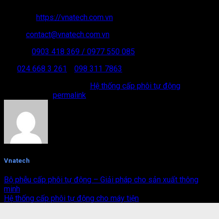
MST: 01 05 158 192
Website:
https://vnatech.com.vn
Email:
contact@vnatech.com.vn
Hotline:
0903 418 369
/ 0977 550 085
ĐT:
024 668 3 261
/
098 311 7863
This entry was posted in
Hệ thống cấp phôi tự động
.
Bookmark the
permalink
.
Vnatech
Bộ phễu cấp phôi tự động – Giải pháp cho sản xuất thông
minh
Hệ thống cấp phôi tự động cho máy tiện