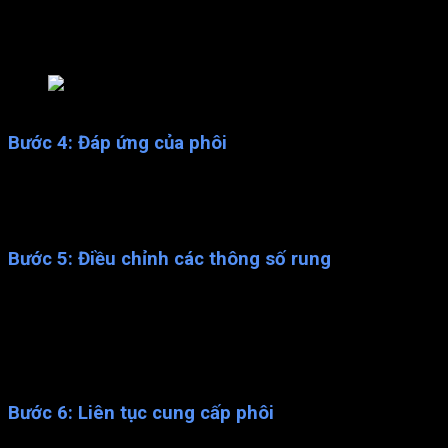
Hệ thống rung tạo ra chuyển động rung nhẹ và đồng nhất.
Chuyển động rung này được truyền từ hệ thống rung vào phễu.
Làm cho phôi trong phễu di chuyển và lưu thông.
Bộ phễu cấp phôi tự động
Bước 4: Đáp ứng của phôi
Phôi trong phễu đáp ứng với chuyển động rung bằng cách di
chuyển, nhảy hoặc trượt. Chuyển động rung kích thích phôi để
di chuyển từ phễu xuống và tiếp tục trên dây chuyền sản xuất.
Bước 5: Điều chỉnh các thông số rung
Để đáp ứng yêu cầu cụ thể của từng loại phôi và quy trình sản
xuất, các thông số của hệ thống rung có thể được điều chỉnh.
Điều chỉnh tốc độ rung, góc rung và mức độ rung có thể ảnh
hưởng đến tốc độ cung cấp phôi, độ chính xác và hiệu suất
của quy trình.
Bước 6: Liên tục cung cấp phôi