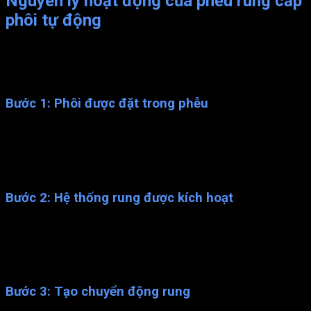
Nguyên lý hoạt động của phễu rung cấp
phôi tự động
Nguyên lý hoạt động của phễu rung cấp phôi dựa trên nguyên
tắc rung cơ học và hệ thống rung điều khiển. Cụ thể, phễu rung
cấp phôi tự động hoạt động theo các bước sau:
Bước 1: Phôi được đặt trong phễu
Ban đầu, phôi được đặt trong phễu. Một khu vực chứa chất
liệu cần được cung cấp vào dây chuyền sản xuất. Phễu thường
có hình dạng hình nón. Có thể được làm bằng vật liệu chịu mài
mòn hoặc chịu va đập để đảm bảo độ bền.
Bước 2: Hệ thống rung được kích hoạt
Khi bắt đầu quá trình cung cấp phôi, hệ thống rung điều khiển
được kích hoạt. Hệ thống rung thường bao gồm một động cơ
rung hoặc một bộ rung điện từ. Được gắn trực tiếp vào phễu
hoặc được kết nối thông qua cơ cấu truyền động.
Bước 3: Tạo chuyển động rung