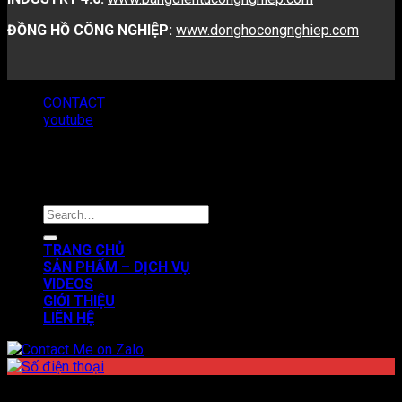
ĐỒNG HỒ CÔNG NGHIỆP:
www.donghocongnghiep.com
CONTACT
youtube
Copyright 2026 ©
VNATECH GROUP
TRANG CHỦ
SẢN PHẨM – DỊCH VỤ
VIDEOS
GIỚI THIỆU
LIÊN HỆ