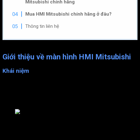
Mitsubishi chính hãng
Mua HMI Mitsubishi chính hãng ở đâu?
Thông tin liên hệ
Giới thiệu về màn hình HMI Mitsubishi
Khái niệm
Màn hình HMI là thiết bị ra đời nhằm mục đích tự động hóa
một số khâu trong sản xuất, quản lý, truyền thông. Nó được lắp
đặt rất nhiều trong các máy móc ở khu công nghiệp, tại các tòa
nhà lớn, bệnh viện,…
Màn hình HMI Mitsubishi chính hãng
HMI Mitsubishi là sản phẩm đến từ thương hiệu Mitsubishi –
vốn đã rất nổi tiếng và có vị thế trên thị trường điện tử và xe ô