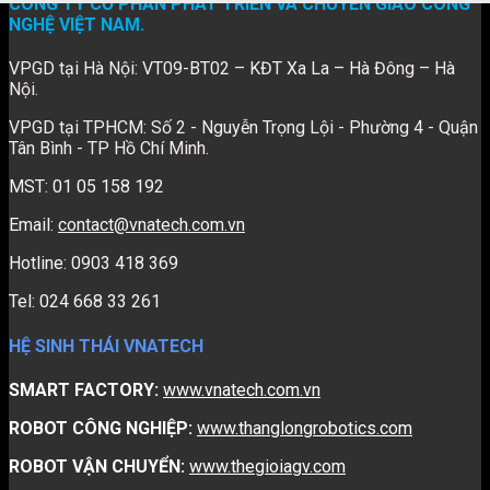
CÔNG TY CỔ PHẦN PHÁT TRIỂN VÀ CHUYỂN GIAO CÔNG
NGHỆ VIỆT NAM.
VPGD tại Hà Nội: VT09-BT02 – KĐT Xa La – Hà Đông – Hà
Nội.
VPGD tại TPHCM: Số 2 - Nguyễn Trọng Lội - Phường 4 - Quận
Tân Bình - TP Hồ Chí Minh.
MST: 01 05 158 192
Email:
contact@vnatech.com.vn
Hotline: 0903 418 369
Tel: 024 668 33 261
HỆ SINH THÁI VNATECH
SMART FACTORY:
www.vnatech.com.vn
ROBOT CÔNG NGHIỆP:
www.thanglongrobotics.com
ROBOT VẬN CHUYỂN:
www.thegioiagv.com