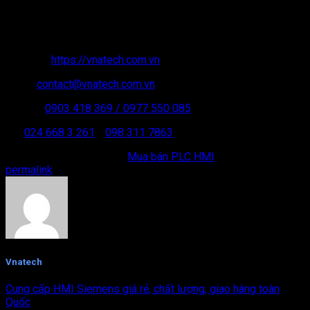
VPGD: VT09-BT02 – KĐT Xa La – Hà Đông – Hà Nội.
MST: 01 05 158 192
Website:
https://vnatech.com.vn
Email:
contact@vnatech.com.vn
Hotline:
0903 418 369
/ 0977 550 085
ĐT:
024 668 3 261
/
098 311 7863
This entry was posted in
Mua bán PLC HMI
. Bookmark the
permalink
.
Vnatech
Cung cấp HMI Siemens giá rẻ, chất lượng, giao hàng toàn
Quốc