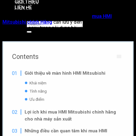
GIỚI THIỆU
lý, kiểm soát các thông số, thực hiện các hoạt động và nhận
LIÊN HỆ
thông tin phản hồi từ hệ thống cài đặt tự động. Vậy HMI
Mitsubishi có những ưu điểm gì? Khi chọn
mua HMI
Mitsubishi chính Hãng
cần lưu ý đến những yếu tố nào? Câu
trả lời sẽ có ngay trong nội dung bài viết dưới đây của
vnatech.com.vn:
Contents
Giới thiệu về màn hình HMI Mitsubishi
Khái niệm
Tính năng
Ưu điểm
Lợi ích khi mua HMI
Mitsubishi chính hãng
cho nhà máy sản xuất
Những điều cần quan tâm khi mua HMI