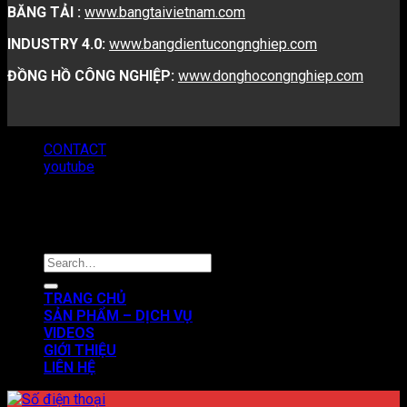
BĂNG TẢI :
www.bangtaivietnam.com
INDUSTRY 4.0:
www.bangdientucongnghiep.com
ĐỒNG HỒ CÔNG NGHIỆP:
www.donghocongnghiep.com
CONTACT
youtube
Copyright 2026 ©
VNATECH GROUP
TRANG CHỦ
SẢN PHẨM – DỊCH VỤ
VIDEOS
GIỚI THIỆU
LIÊN HỆ