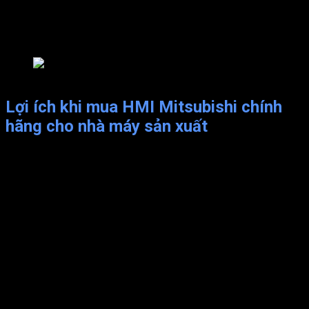
PLC từ các nhà sản xuất khác nhau. Lưu trữ khối lượng
lớn dữ liệu, bao gồm báo động và đăng nhập dữ liệu.
Lưu báo thức và đăng nhập dữ liệu bằng cách kết nối
USB thẻ nhớ.
HMI dễ dàng kết nối với nhiều thiết bị điện công nghiệp
Lợi ích khi mua HMI
Mitsubishi chính
hãng
cho nhà máy sản xuất
Màn hình HMI là một thiết bị giám sát và điều khiển trong tự
động hóa công nghiệp. Việc sử dụng Màn hình HMI trong nhà
máy sản xuất sẽ mang lại nhiều lợi ích, bao gồm:
Tăng năng suất: Màn hình HMI cho phép quản lý nhà
máy sản xuất dễ dàng kiểm soát các thiết bị trong hệ
thống. Điều này giúp giảm thiểu thời gian dừng sản xuất
và nâng cao năng suất tổng thể.
Tiết kiệm chi phí: tiết kiệm chi phí bảo trì và sửa chữa
các thiết bị trong hệ thống tự động hóa, do quản lý được
toàn bộ hệ thống một cách chính xác và dễ dàng.
Giảm thiểu sai sót: giảm thiểu sai sót trong sản xuất