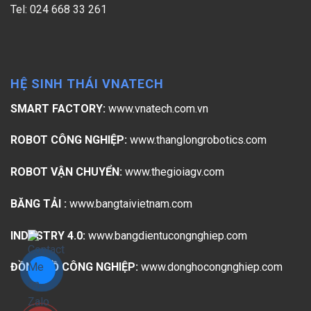
Tel: 024 668 33 261
HỆ SINH THÁI VNATECH
SMART FACTORY:
www.vnatech.com.vn
ROBOT CÔNG NGHIỆP:
www.thanglongrobotics.com
ROBOT VẬN CHUYỂN:
www.thegioiagv.com
BĂNG TẢI :
www.bangtaivietnam.com
INDUSTRY 4.0:
www.bangdientucongnghiep.com
ĐỒNG HỒ CÔNG NGHIỆP:
www.donghocongnghiep.com