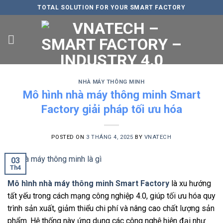
Skip
TOTAL SOLUTION FOR YOUR SMART FACTORY
to
content
NHÀ MÁY THÔNG MINH
Mô hình nhà máy thông minh Smart
Factory giải pháp tối ưu hóa
POSTED ON
3 THÁNG 4, 2025
BY
VNATECH
03
Th4
Mô hình nhà máy thông minh Smart Factory
là xu hướng
tất yếu trong cách mạng công nghiệp 4.0, giúp tối ưu hóa quy
trình sản xuất, giảm thiểu chi phí và nâng cao chất lượng sản
phẩm. Hệ thống này ứng dụng các công nghệ hiện đại như