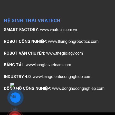
HỆ SINH THÁI VNATECH
SMART FACTORY:
www.vnatech.com.vn
ROBOT CÔNG NGHIỆP:
www.thanglongrobotics.com
ROBOT VẬN CHUYỂN:
www.thegioiagv.com
BĂNG TẢI :
www.bangtaivietnam.com
INDUSTRY 4.0:
www.bangdientucongnghiep.com
ĐỒNG HỒ CÔNG NGHIỆP:
www.donghocongnghiep.com