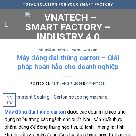
Skip
TOTAL SOLUTION FOR YOUR SMART FACTORY
to
content
HỆ THỐNG ĐÓNG THÙNG CARTON
Máy đóng đai thùng carton – Giải
pháp hoàn hảo cho doanh nghiệp
POSTED ON
11 THÁNG 7, 2024
BY
VNATECH
11
Th7
Máy đóng đai thùng carton
được các doạnh nghiệp ứng
dụng nhiều trong các ngành sản xuất. Như sản xuất thực
phẩm, dùng để đóng thùng hộp tivi, tủ lạnh… mang lại tính
khả thi rất cao. Việc đóng đai cho phép hàng hóa được niêm