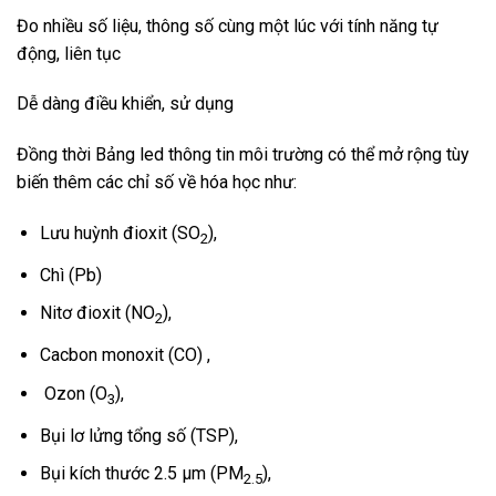
Đo nhiều số liệu, thông số cùng một lúc với tính năng tự
động, liên tục
Dễ dàng điều khiển, sử dụng
Đồng thời Bảng led thông tin môi trường có thể mở rộng tùy
biến thêm các chỉ số về hóa học như:
Lưu huỳnh đioxit (SO
),
2
Chì (Pb)
Nitơ đioxit (NO
),
2
Cacbon monoxit (CO) ,
Ozon (O
),
3
Bụi lơ lửng tổng số (TSP),
Bụi kích thước 2.5 µm (PM
),
2.5