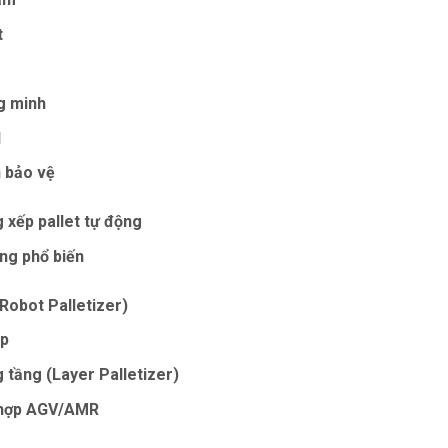
t
g minh
I
n bảo vệ
 xếp pallet tự động
ộng phổ biến
(Robot Palletizer)
ệp
 tầng (Layer Palletizer)
t hợp AGV/AMR