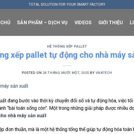
TOTAL SOLUTION FOR YOUR SMART FACTORY
 CHỦ
SẢN PHẨM – DỊCH VỤ
VIDEOS
GIỚI THIỆU
L
HỆ THỐNG XẾP PALLET
ng xếp pallet tự động cho nhà máy s
POSTED ON
24 THÁNG MƯỜI MỘT, 2025
BY
VNATECH
uất đang bước vào thời kỳ chuyển đổi số và tự động hóa, việc tố
ành “bài toán sống còn”. Một trong những giải pháp được nhiều do
.cho nhà máy sản xuất
iệp đơn thuần, mà là một hệ thống tổng thể giúp tự động hóa toàn