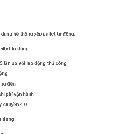
?
 dụng hệ thống xếp pallet tự động:
pallet tự động
5 lần so với lao động thủ công
động
ồng đều
chi phí vận hành
y chuyền 4.0
tự động
ẩm