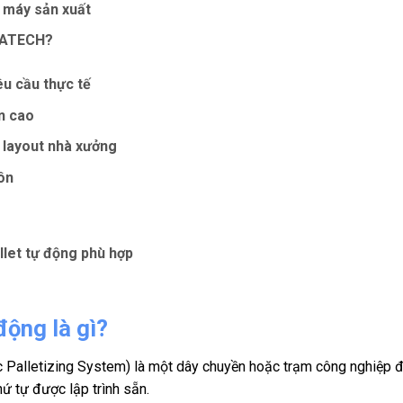
 máy sản xuất
VNATECH?
êu cầu thực tế
ền cao
 layout nhà xưởng
ôn
llet tự động phù hợp
động là gì?
c Palletizing System) là một dây chuyền hoặc trạm công nghiệp đ
ứ tự được lập trình sẵn.