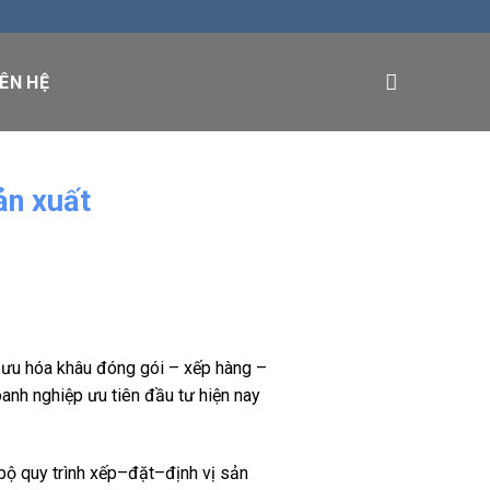
IÊN HỆ
ản xuất
i ưu hóa khâu đóng gói – xếp hàng –
anh nghiệp ưu tiên đầu tư hiện nay
 bộ quy trình xếp–đặt–định vị sản