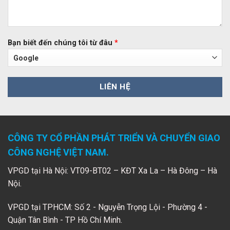
Bạn biết đến chúng tôi từ đâu
*
CÔNG TY CỔ PHẦN PHÁT TRIỂN VÀ CHUYỂN GIAO
CÔNG NGHỆ VIỆT NAM.
VPGD tại Hà Nội: VT09-BT02 – KĐT Xa La – Hà Đông – Hà
Nội.
VPGD tại TPHCM: Số 2 - Nguyễn Trọng Lội - Phường 4 -
Quận Tân Bình - TP Hồ Chí Minh.