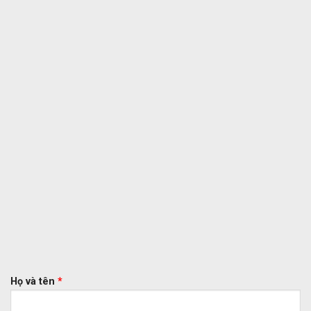
Họ và tên
*