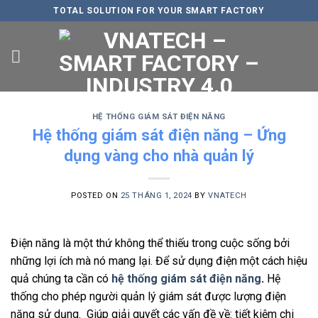
Skip
TOTAL SOLUTION FOR YOUR SMART FACTORY
to
content
HỆ THỐNG GIÁM SÁT ĐIỆN NĂNG
Hệ thống giám sát điện năng – Ứng
dụng vàng cho nhà quản lý
POSTED ON
25 THÁNG 1, 2024
BY
VNATECH
Điện năng là một thứ không thể thiếu trong cuộc sống bởi
những lợi ích mà nó mang lại. Để sử dụng điện một cách hiệu
quả chúng ta cần có
hệ thống giám sát điện năng
.
Hệ
thống cho phép người quản lý giám sát được lượng điện
năng sử dụng. Giúp giải quyết các vấn đề về: tiết kiệm chi