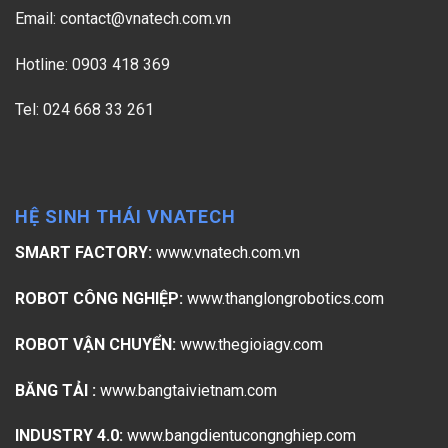
Email:
contact@vnatech.com.vn
Hotline: 0903 418 369
Tel: 024 668 33 261
HỆ SINH THÁI VNATECH
SMART FACTORY:
www.vnatech.com.vn
ROBOT CÔNG NGHIỆP:
www.thanglongrobotics.com
ROBOT VẬN CHUYỂN:
www.thegioiagv.com
BĂNG TẢI :
www.bangtaivietnam.com
INDUSTRY 4.0:
www.bangdientucongnghiep.com