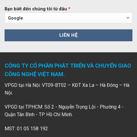
Bạn biết đến chúng tôi từ đâu
*
CÔNG TY CỔ PHẦN PHÁT TRIỂN VÀ CHUYỂN GIAO
CÔNG NGHỆ VIỆT NAM.
VPGD tại Hà Nội: VT09-BT02 – KĐT Xa La – Hà Đông – Hà
Nội.
VPGD tại TPHCM: Số 2 - Nguyễn Trọng Lội - Phường 4 -
Quận Tân Bình - TP Hồ Chí Minh.
MST: 01 05 158 192