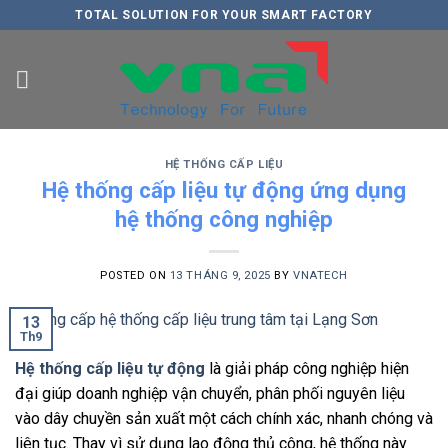
Skip
TOTAL SOLUTION FOR YOUR SMART FACTORY
to
content
HỆ THỐNG CẤP LIỆU
Hệ thống cấp liệu tự động ứng dụng
hệ thống công nghiệp
POSTED ON
13 THÁNG 9, 2025
BY
VNATECH
13
Th9
Hệ thống cấp liệu tự động
là giải pháp công nghiệp hiện
đại giúp doanh nghiệp vận chuyển, phân phối nguyên liệu
vào dây chuyền sản xuất một cách chính xác, nhanh chóng và
liên tục. Thay vì sử dụng lao động thủ công, hệ thống này