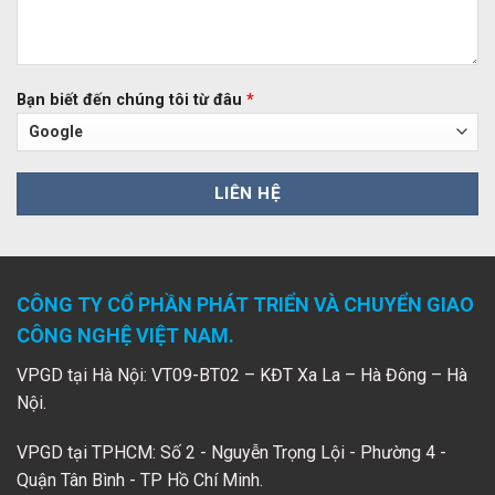
Bạn biết đến chúng tôi từ đâu
*
CÔNG TY CỔ PHẦN PHÁT TRIỂN VÀ CHUYỂN GIAO
CÔNG NGHỆ VIỆT NAM.
VPGD tại Hà Nội: VT09-BT02 – KĐT Xa La – Hà Đông – Hà
Nội.
VPGD tại TPHCM: Số 2 - Nguyễn Trọng Lội - Phường 4 -
Quận Tân Bình - TP Hồ Chí Minh.