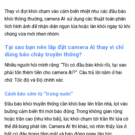
Thay vì đợi khói chạm vào cảm biến nhiệt như các đầu báo
khói thông thường, camera AI sử dụng các thuật toán phân
tích hình ảnh để nhận diện ngọn lửa hoặc làn khói ngay từ khi
chúng vừa mới nhen nhóm.
Tại sao bạn nên lắp đặt camera AI thay vì chỉ
dùng báo cháy truyền thống?
Nhiều người hỏi mình rằng: “Tôi có đầu báo khói rồi, tại sao
phải tốn thêm tiền cho camera AI?”. Câu trả lời nằm ở hai
chữ: Tốc độ và Độ chính xác.
Cảnh báo sớm từ “trứng nước”
Đầu báo khói truyền thống cần khói bay lên trần nhà, lọt vào
buồng cảm biến thì mới báo động. Trong không gian rộng
hoặc trần cao (như kho bãi), lúc khói chạm tới trần thì lửa có
thể đã bùng phát lớn. Camera AI thì khác, nó nhìn thấy lửa ở
bất cứ đâu trong tầm mắt và báo động ngay lập tức.