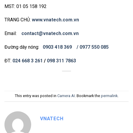
MST: 01 05 158 192
TRANG CHỦ:
www.vnatech.com.vn
Email:
contact@vnatech.com.vn
Đường dây nóng:
0903 418 369
/ 0977 550 085
ĐT:
024 668 3 261
/
098 311 7863
This entry was posted in
Camera AI
. Bookmark the
permalink
.
VNATECH