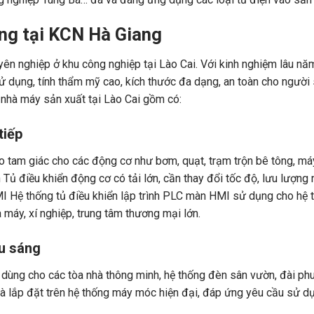
ụng tại KCN Hà Giang
yên nghiệp ở khu công nghiệp tại Lào Cai. Với kinh nghiệm lâu nă
ử dụng, tính thẩm mỹ cao, kích thước đa dạng, an toàn cho người
nhà máy sản xuất tại Lào Cai gồm có:
tiếp
ao tam giác cho các động cơ như bơm, quạt, trạm trộn bê tông, m
Tủ điều khiển động cơ có tải lớn, cần thay đổi tốc độ, lưu lượn
MI Hệ thống tủ điều khiển lập trình PLC màn HMI sử dụng cho hệ 
máy, xí nghiệp, trung tâm thương mại lớn.
ếu sáng
 dùng cho các tòa nhà thông minh, hệ thống đèn sân vườn, đài ph
và lắp đặt trên hệ thống máy móc hiện đại, đáp ứng yêu cầu sử d