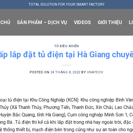
TOTAL SOLUTION FOR YOUR SMART FACTORY
 CHỦ
SẢN PHẨM – DỊCH VỤ
VIDEOS
GIỚI THIỆU
L
TỦ ĐIỀU KHIỂN
ấp lắp đặt tủ điện tại Hà Giang chuy
POSTED ON
24 THÁNG 8, 2022
BY
VNATECH
oại tủ điện tại Khu Công Nghiệp (KCN): Khu công nghiệp Bình Vàn
Thủy (Xã Thanh Thủy, Phương Tiến, Thanh Đức, Xín Chải, Lao Chải
uyện Bắc Quang, tỉnh Hà Giang), Cụm công nghiệp Minh Sơn 1, 
 Bá…Tủ điện thì kể cả khi lắp đặt trong nhà hay ngoài trời, đặc
 thống thiết bị, mạch điện bên trong cũng như sự an toàn cho ng