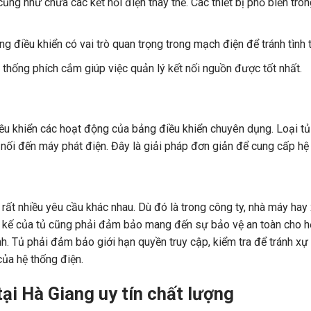
ũng như chứa các kết nối điện thay thế. Các thiết bị phổ biến tro
g điều khiển có vai trò quan trọng trong mạch điện để tránh tình 
thống phích cắm giúp việc quản lý kết nối nguồn được tốt nhất.
ều khiển các hoạt động của bảng điều khiển chuyên dụng. Loại tủ
t nối đến máy phát điện. Đây là giải pháp đơn giản để cung cấp hệ t
ất nhiều yêu cầu khác nhau. Dù đó là trong công ty, nhà máy hay 
ết kế của tủ cũng phải đảm bảo mang đến sự bảo vệ an toàn cho hệ
h. Tủ phải đảm bảo giới hạn quyền truy cập, kiểm tra để tránh x
ủa hệ thống điện.
 tại Hà Giang uy tín chất lượng