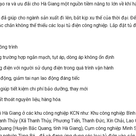
tạo ra và ưu đãi cho Hà Giang một nguồn tiềm năng to lớn về khí hậ
đã giúp cho ngành sản xuất đi lên, bắt kịp xu thế của thời đại. Đ
c chắn không thể thiếu các loại tủ điện công nghiệp. Lắp đặt tủ 
ông trình
ng trường hợp ngắn mạch, tụt áp, dòng áp không ổn định
 điện với người sử dụng điện trong quá trình vận hành
 động, giảm tai nạn lao động đáng tiếc
giúp tiết kiệm chi phí bảo dưỡng, thay mới
ất thoát nguyên liệu, hàng hóa.
ại Hà Giang ở các khu công nghiệp KCN như: Khu công nghiệp Bìn
hanh Thủy (Xã Thanh Thủy, Phương Tiến, Thanh Đức, Xín Chải, Lao
Quang (Huyện Bắc Quang, tỉnh Hà Giang), Cụm công nghiệp Minh 
nghiệp Tùng Bá… đã và đang ứng dụng các loại tủ điện vào sản 