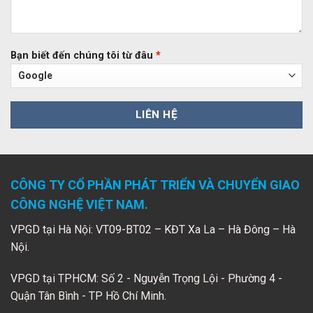
Bạn biết đến chúng tôi từ đâu
*
CÔNG TY CỔ PHẦN PHÁT TRIỂN VÀ CHUYỂN GIAO
CÔNG NGHỆ VIỆT NAM.
VPGD tại Hà Nội: VT09-BT02 – KĐT Xa La – Hà Đông – Hà
Nội.
VPGD tại TPHCM: Số 2 - Nguyễn Trọng Lội - Phường 4 -
Quận Tân Bình - TP Hồ Chí Minh.