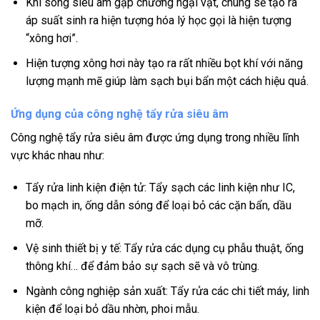
Khi sóng siêu âm gặp chướng ngại vật, chúng sẽ tạo ra
áp suất sinh ra hiện tượng hóa lý học gọi là hiện tượng
“xông hơi”.
Hiện tượng xông hơi này tạo ra rất nhiều bọt khí với năng
lượng mạnh mẽ giúp làm sạch bụi bẩn một cách hiệu quả.
Ứng dụng của công nghệ tẩy rửa siêu âm
Công nghệ tẩy rửa siêu âm được ứng dụng trong nhiều lĩnh
vực khác nhau như:
Tẩy rửa linh kiện điện tử: Tẩy sạch các linh kiện như IC,
bo mạch in, ống dẫn sóng để loại bỏ các cặn bẩn, dầu
mỡ.
Vệ sinh thiết bị y tế: Tẩy rửa các dụng cụ phẫu thuật, ống
thông khí… để đảm bảo sự sạch sẽ và vô trùng.
Ngành công nghiệp sản xuất: Tẩy rửa các chi tiết máy, linh
kiện để loại bỏ dầu nhờn, phoi mẫu.