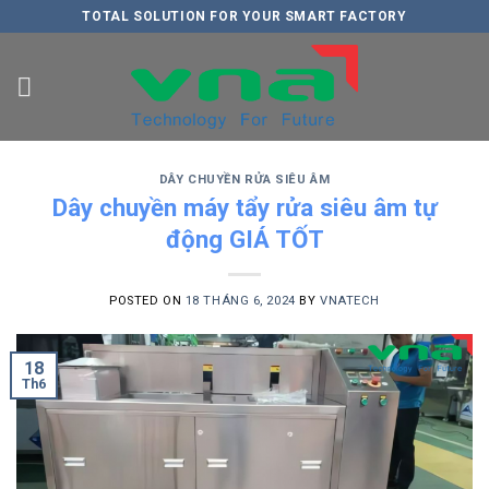
Skip
TOTAL SOLUTION FOR YOUR SMART FACTORY
to
content
DÂY CHUYỀN RỬA SIÊU ÂM
Dây chuyền máy tẩy rửa siêu âm tự
động GIÁ TỐT
POSTED ON
18 THÁNG 6, 2024
BY
VNATECH
18
Th6