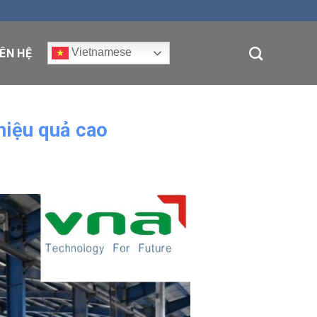
Vietnamese
IÊN HỆ
hiệu quả cao​