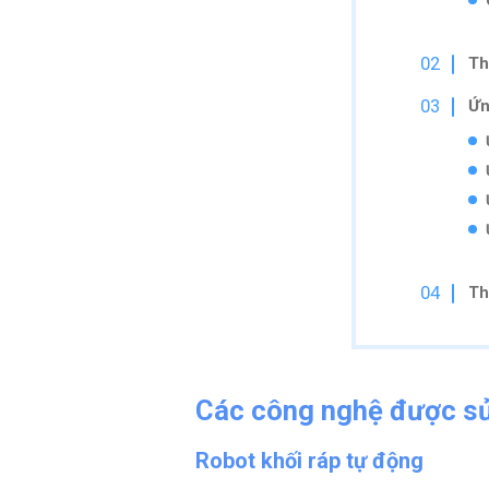
Th
Ứn
Th
Các công nghệ được sử 
Robot khối ráp tự động