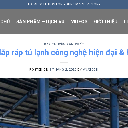
TOTAL SOLUTION FOR YOUR SMART FACTORY
 CHỦ
SẢN PHẨM – DỊCH VỤ
VIDEOS
GIỚI THIỆU
L
DÂY CHUYỀN SẢN XUẤT
ắp ráp tủ lạnh công nghệ hiện đại & 
POSTED ON
9 THÁNG 2, 2025
BY
VNATECH