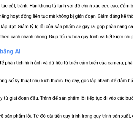
 tác cắt, tránh. Hàn khung tủ lạnh với độ chính xác cực cao, đảm b
 năng hoạt động liên tục mà không bị gián đoạn. Giảm đáng kể th
h lắp đặt. Giảm tỷ lệ lỗi của sản phẩm sẽ gây ra, góp phần nâng c
theo cách nhanh chóng. Giúp tối ưu hóa quy trình và tiết kiệm chi 
 bằng AI
ể phân tích hình ảnh và dữ liệu từ biến cảm biến của camera, phát
ông số kỹ thuật như kích thước. Độ dày, góc lắp nhanh để đảm b
ay từ giai đoạn đầu. Tránh để sản phẩm lỗi tiếp tục đi vào các b
 về sản phẩm lỗi. Từ đó cải tiến quy trình trong quy trình sản xuấ