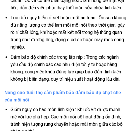
chuẩn. Ốc vít có thể biến dạng hoặc làm hỏng bề mặt vật
liệu, dẫn đến việc phải thay thế hoặc sửa chữa linh kiện.
Loại bỏ nguy hiểm rỉ sét hoặc mất an toàn : Ốc sên không
đủ năng lượng có thể làm mối mối nối theo thời gian, gây
rò rỉ chất lỏng, khí hoặc mất kết nối trong hệ thống quan
trọng như đường ống, động ô cơ sở hoặc máy móc công
nghiệp.
Đảm bảo độ chính xác trong lắp ráp : Trong các ngành
yêu cầu độ chính xác cao như điện tử, y tế hoặc hàng
không, công việc khóa đúng lực giúp bảo đảm linh kiện
không bị biến dạng, duy trì hiệu suất hoạt động lâu dài.
Nâng cao tuổi thọ sản phẩm bảo đảm bảo độ chặt chẽ
của mối nối
Giảm nguy cơ hao mòn linh kiện : Khi ốc vít được mạnh
mẽ với lực phù hợp. Các mối mối sẽ hoạt động ổn định,
tránh hiện tượng rung chuyển hoặc mài mòn giữa các bộ