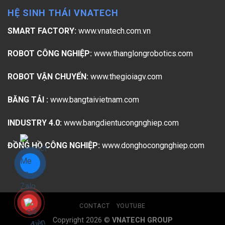
HỆ SINH THÁI VNATECH
SMART FACTORY:
www.vnatech.com.vn
ROBOT CÔNG NGHIỆP:
www.thanglongrobotics.com
ROBOT VẬN CHUYỂN:
www.thegioiagv.com
BĂNG TẢI :
www.bangtaivietnam.com
INDUSTRY 4.0:
www.bangdientucongnghiep.com
ĐỒNG HỒ CÔNG NGHIỆP:
www.donghocongnghiep.com
CONTACT
YOUTUBE
Copyright 2026 ©
VNATECH GROUP