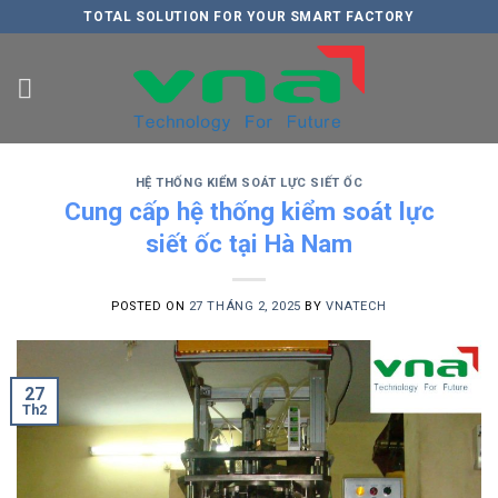
Skip
TOTAL SOLUTION FOR YOUR SMART FACTORY
to
content
HỆ THỐNG KIỂM SOÁT LỰC SIẾT ỐC
Cung cấp hệ thống kiểm soát lực
siết ốc tại Hà Nam
POSTED ON
27 THÁNG 2, 2025
BY
VNATECH
27
Th2