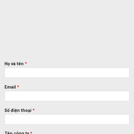
Họ và tên
*
Email
*
Số điện thoại
*
Tên công ty
*