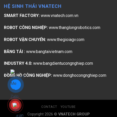
HỆ SINH THÁI VNATECH
SMART FACTORY:
www.vnatech.com.vn
ROBOT CÔNG NGHIỆP:
www.thanglongrobotics.com
ROBOT VẬN CHUYỂN:
www.thegioiagv.com
BĂNG TẢI :
www.bangtaivietnam.com
INDUSTRY 4.0:
www.bangdientucongnghiep.com
ĐỒNG HỒ CÔNG NGHIỆP:
www.donghocongnghiep.com
CONTACT
YOUTUBE
Copyright 2026 ©
VNATECH GROUP