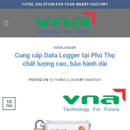
Skip
TOTAL SOLUTION FOR YOUR SMART FACTORY
to
content
DATALOGGER
Cung cấp Data Logger tại Phú Thọ
chất lượng cao, bảo hành dài
POSTED ON
10 THÁNG 5, 2024
BY
VNATECH
10
Th5