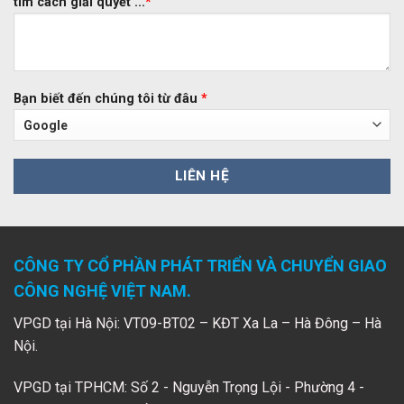
tìm cách giải quyết ...
*
Bạn biết đến chúng tôi từ đâu
*
CÔNG TY CỔ PHẦN PHÁT TRIỂN VÀ CHUYỂN GIAO
CÔNG NGHỆ VIỆT NAM.
VPGD tại Hà Nội: VT09-BT02 – KĐT Xa La – Hà Đông – Hà
Nội.
VPGD tại TPHCM: Số 2 - Nguyễn Trọng Lội - Phường 4 -