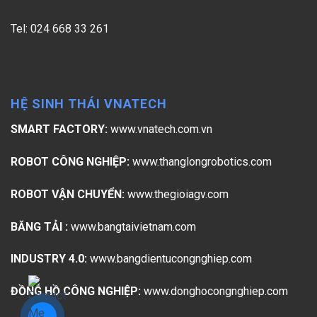
Tel: 024 668 33 261
HỆ SINH THÁI VNATECH
SMART FACTORY:
www.vnatech.com.vn
ROBOT CÔNG NGHIỆP:
www.thanglongrobotics.com
ROBOT VẬN CHUYỂN:
www.thegioiagv.com
BĂNG TẢI :
www.bangtaivietnam.com
INDUSTRY 4.0:
www.bangdientucongnghiep.com
ĐỒNG HỒ CÔNG NGHIỆP:
www.donghocongnghiep.com