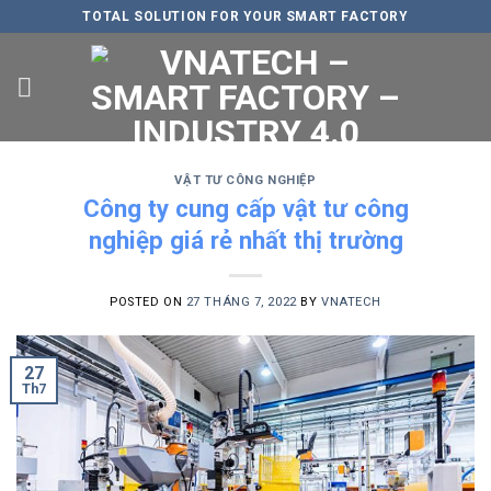
Skip
TOTAL SOLUTION FOR YOUR SMART FACTORY
to
content
VẬT TƯ CÔNG NGHIỆP
Công ty cung cấp vật tư công
nghiệp giá rẻ nhất thị trường
POSTED ON
27 THÁNG 7, 2022
BY
VNATECH
27
Th7