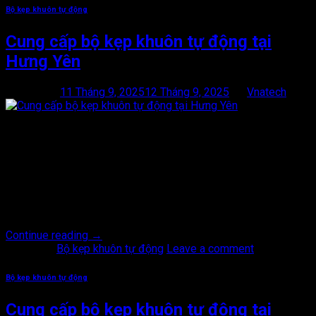
Bộ kẹp khuôn tự động
Cung cấp bộ kẹp khuôn tự động tại
Hưng Yên
Posted on
11 Tháng 9, 2025
12 Tháng 9, 2025
by
Vnatech
11
Th9
Cung cấp bộ kẹp khuôn tự động tại Hưng Yên, ép phun hay ép
đùn, bộ kẹp khuôn tự động được xem là giải pháp tối ưu để
thay thế phương pháp kẹp khuôn thủ công. Thiết bị này giúp cố
định khuôn chính xác, an toàn và nhanh chóng, giảm tối đa thời
gian […]
Continue reading
→
Posted in
Bộ kẹp khuôn tự động
Leave a comment
Bộ kẹp khuôn tự động
Cung cấp bộ kẹp khuôn tự động tại