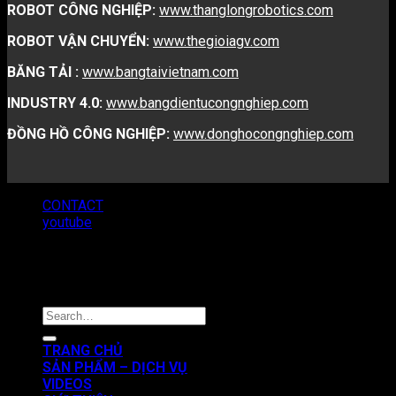
ROBOT CÔNG NGHIỆP:
www.thanglongrobotics.com
ROBOT VẬN CHUYỂN:
www.thegioiagv.com
BĂNG TẢI :
www.bangtaivietnam.com
INDUSTRY 4.0:
www.bangdientucongnghiep.com
ĐỒNG HỒ CÔNG NGHIỆP:
www.donghocongnghiep.com
CONTACT
youtube
Copyright 2026 ©
VNATECH GROUP
TRANG CHỦ
SẢN PHẨM – DỊCH VỤ
VIDEOS