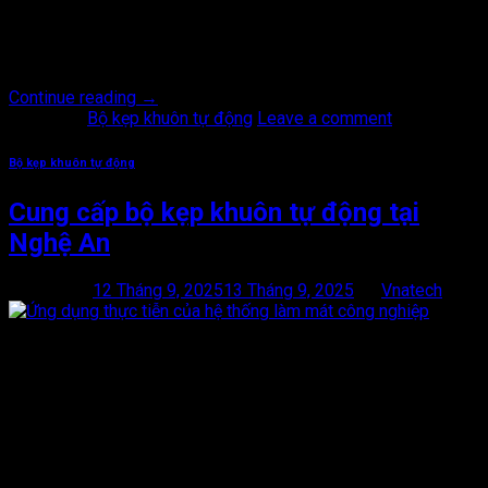
chọn loại kẹp khuôn phù hợp giúp doanh nghiệp tăng năng
suất, giảm thời gian thay khuôn và đảm bảo an toàn lao động.
Hiện nay có ba […]
Continue reading
→
Posted in
Bộ kẹp khuôn tự động
Leave a comment
Bộ kẹp khuôn tự động
Cung cấp bộ kẹp khuôn tự động tại
Nghệ An
Posted on
12 Tháng 9, 2025
13 Tháng 9, 2025
by
Vnatech
12
Th9
Cung cấp bộ kẹp khuôn tự động tại Nghệ An đã trở thành thiết
bị không thể thiếu trong ngành ép nhựa, dập kim loại, đúc
khuôn. Tại Nghệ An trung tâm phát triển công nghiệp miền
Trung, nhu cầu tìm kiếm đơn vị cung cấp bộ kẹp khuôn tự động
uy tín đang ngày […]