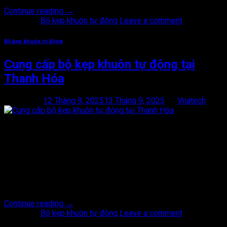
Continue reading
→
Posted in
Bộ kẹp khuôn tự động
Leave a comment
Bộ kẹp khuôn tự động
Cung cấp bộ kẹp khuôn tự động tại
Thanh Hóa
Posted on
12 Tháng 9, 2025
13 Tháng 9, 2025
by
Vnatech
12
Th9
Cung cấp bộ kẹp khuôn tự động tại Thanh Hóa, bộ kẹp khuôn
tự động trở thành thiết bị không thể thiếu trong các nhà máy cơ
khí, nhựa, dập kim loại và khuôn mẫu. Tại Thanh Hóa nơi tập
trung nhiều khu công nghiệp lớn như Nghi Sơn, Hoằng Hóa, Bỉm
Sơn, nhu cầu […]
Continue reading
→
Posted in
Bộ kẹp khuôn tự động
Leave a comment