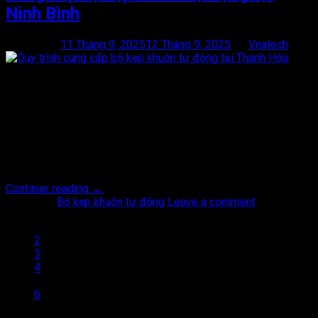
Ninh Bình
Posted on
11 Tháng 9, 2025
12 Tháng 9, 2025
by
Vnatech
11
Th9
Cung cấp bộ kẹp khuôn tự động tại Ninh Bình ngày càng chú
trọng đến tự động hóa và tối ưu chi phí sản xuất, bộ kẹp khuôn
tự động đã trở thành thiết bị không thể thiếu trong các ngành
công nghiệp như nhựa, ép khuôn, dập kim loại. Việc cung cấp
bộ kẹp […]
Continue reading
→
Posted in
Bộ kẹp khuôn tự động
Leave a comment
1
2
3
4
…
6