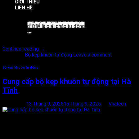
GIỚI THIỆU
Th9
LIÊN HỆ
Hệ thống cấp liệu trung tâm, hệ thống cấp liệu trung tâm ngày
càng được ứng dụng rộng rãi để thay thế phương pháp cấp
liệu thủ công. Đây là giải pháp tự động hóa giúp vận chuyển
nguyên liệu từ kho chứa đến các máy sản xuất một cách nhanh
chóng, chính xác và […]
Continue reading
→
Posted in
Bộ kẹp khuôn tự động
Leave a comment
Bộ kẹp khuôn tự động
Cung cấp bộ kẹp khuôn tự động tại Hà
Tĩnh
Posted on
13 Tháng 9, 2025
15 Tháng 9, 2025
by
Vnatech
13
Th9
Cung cấp bộ kẹp khuôn tự động tại Hà Tĩnh là thiết bị không
thể thiếu để cố định khuôn trong quá trình sản xuất. Việc lựa