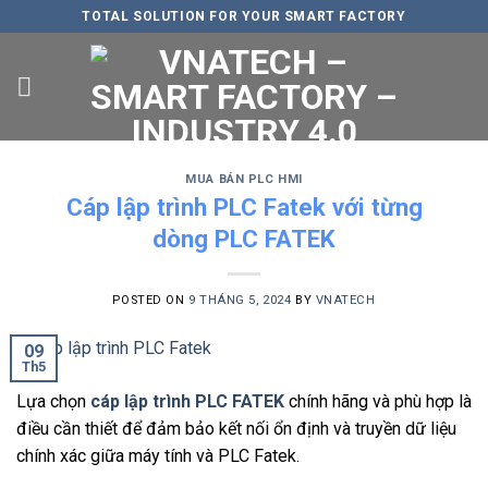
Skip
TOTAL SOLUTION FOR YOUR SMART FACTORY
to
content
MUA BÁN PLC HMI
Cáp lập trình PLC Fatek với từng
dòng PLC FATEK
POSTED ON
9 THÁNG 5, 2024
BY
VNATECH
09
Th5
Lựa chọn
cáp lập trình PLC FATEK
chính hãng và phù hợp là
điều cần thiết để đảm bảo kết nối ổn định và truyền dữ liệu
chính xác giữa máy tính và PLC Fatek.