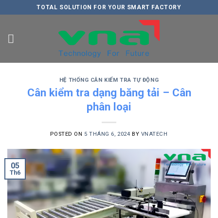
Skip
TOTAL SOLUTION FOR YOUR SMART FACTORY
to
content
HỆ THỐNG CÂN KIỂM TRA TỰ ĐỘNG
Cân kiểm tra dạng băng tải – Cân
phân loại
POSTED ON
5 THÁNG 6, 2024
BY
VNATECH
05
Th6