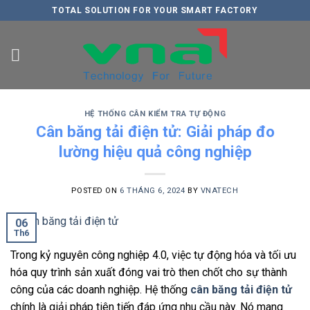
Skip
TOTAL SOLUTION FOR YOUR SMART FACTORY
to
content
HỆ THỐNG CÂN KIỂM TRA TỰ ĐỘNG
Cân băng tải điện tử: Giải pháp đo
lường hiệu quả công nghiệp
POSTED ON
6 THÁNG 6, 2024
BY
VNATECH
06
Th6
Trong kỷ nguyên công nghiệp 4.
0,
việc tự động hóa và tối ưu
hóa quy trình sản xuất đóng vai trò then chốt cho sự thành
công của các doanh nghiệp.
Hệ thống
cân băng tải điện tử
chính là giải pháp tiên tiến đáp ứng nhu cầu này.
Nó mang