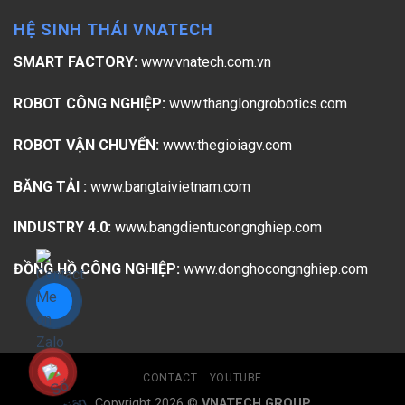
HỆ SINH THÁI VNATECH
SMART FACTORY:
www.vnatech.com.vn
ROBOT CÔNG NGHIỆP:
www.thanglongrobotics.com
ROBOT VẬN CHUYỂN:
www.thegioiagv.com
BĂNG TẢI :
www.bangtaivietnam.com
INDUSTRY 4.0:
www.bangdientucongnghiep.com
ĐỒNG HỒ CÔNG NGHIỆP:
www.donghocongnghiep.com
CONTACT
YOUTUBE
Copyright 2026 ©
VNATECH GROUP