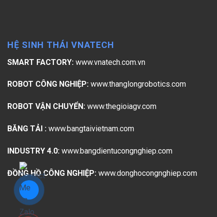
HỆ SINH THÁI VNATECH
SMART FACTORY:
www.vnatech.com.vn
ROBOT CÔNG NGHIỆP:
www.thanglongrobotics.com
ROBOT VẬN CHUYỂN:
www.thegioiagv.com
BĂNG TẢI :
www.bangtaivietnam.com
INDUSTRY 4.0:
www.bangdientucongnghiep.com
ĐỒNG HỒ CÔNG NGHIỆP:
www.donghocongnghiep.com