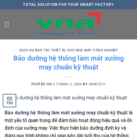
Skip
TOTAL SOLUTION FOR YOUR SMART FACTORY
to
content
DỊCH VỤ BẢO TRÌ THIẾT BỊ CHO NHÀ MÁY CÔNG NGHIỆP
Bảo dưỡng hệ thống làm mát xưởng
may chuẩn kỹ thuật
POSTED ON
2 THÁNG 5, 2024
BY
VNATECH
02
Th5
Bảo dưỡng hệ thống làm mát xưởng may
chuẩn kỹ thuật là
một yếu tố quan trọng để đảm bảo hoạt động hiệu quả và ổn
định của xưởng may. Việc thực hiện bảo dưỡng định kỳ và
đúng quy trình không chỉ giúp kéo dài tuổi thọ của hệ thống,