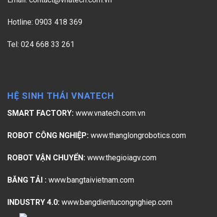
Hotline: 0903 418 369
Tel: 024 668 33 261
HỆ SINH THÁI VNATECH
SMART FACTORY:
www.vnatech.com.vn
ROBOT CÔNG NGHIỆP:
www.thanglongrobotics.com
ROBOT VẬN CHUYỂN:
www.thegioiagv.com
BĂNG TẢI :
www.bangtaivietnam.com
INDUSTRY 4.0:
www.bangdientucongnghiep.com