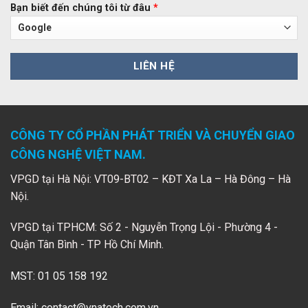
Bạn biết đến chúng tôi từ đâu
*
CÔNG TY CỔ PHẦN PHÁT TRIỂN VÀ CHUYỂN GIAO
CÔNG NGHỆ VIỆT NAM.
VPGD tại Hà Nội: VT09-BT02 – KĐT Xa La – Hà Đông – Hà
Nội.
VPGD tại TPHCM: Số 2 - Nguyễn Trọng Lội - Phường 4 -
Quận Tân Bình - TP Hồ Chí Minh.
MST: 01 05 158 192
Email:
contact@vnatech.com.vn