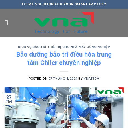
Skip
TOTAL SOLUTION FOR YOUR SMART FACTORY
to
content
DỊCH VỤ BẢO TRÌ THIẾT BỊ CHO NHÀ MÁY CÔNG NGHIỆP
Bảo dưỡng bảo trì điều hòa trung
tâm Chiler chuyên nghiệp
POSTED ON
27 THÁNG 4, 2024
BY
VNATECH
27
Th4