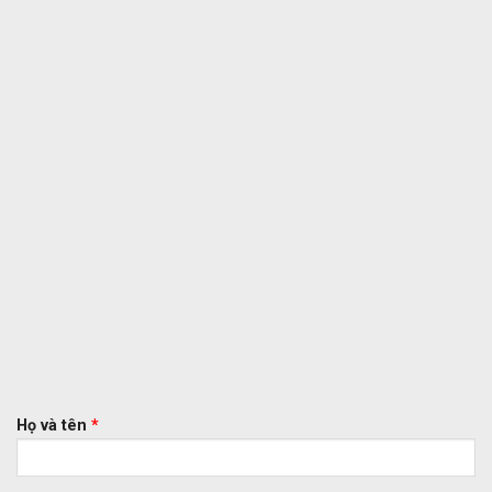
Họ và tên
*