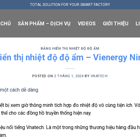
TOTAL SOLUTION FOR YOUR SMART FACTORY
 CHỦ
SẢN PHẨM – DỊCH VỤ
VIDEOS
GIỚI THIỆU
L
BẢNG HIỂN THỊ NHIỆT ĐỘ ĐỘ ẨM
iển thị nhiệt độ độ ẩm – Vienergy Ni
POSTED ON
2 THÁNG 1, 2024
BY
VNATECH
iết bị xem giờ thông minh tích hợp đo nhiệt độ vô cùng tiện ích. Vớ
thế cho các đồng hồ truyền thống hiện nay.
iệu nổi tiếng Vnatech. Là một trong những thương hiệu hàng đầu h
Nam.