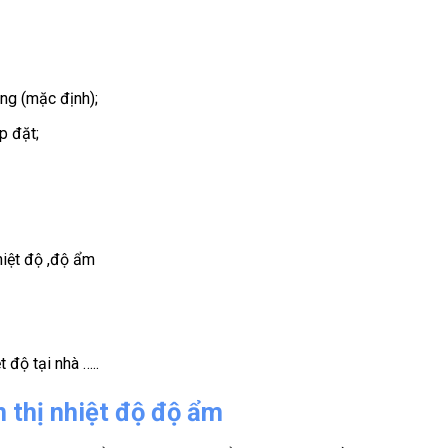
ng (mặc định);
ắp đặt;
hiệt độ ,độ ẩm
 độ tại nhà …..
 thị nhiệt độ độ ẩm