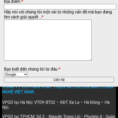
Địa điểm
*
Hãy nói với chúng tôi một vài từ những vấn đề mà bạn đang
tìm cách giải quyết ...
*
Bạn biết đến chúng tôi từ đâu
*
CÔNG TY CỔ PHẦN PHÁT TRIỂN VÀ CHUYỂN GIAO CÔNG
NGHỆ VIỆT NAM.
VPGD tại Hà Nội: VT09-BT02 – KĐT Xa La – Hà Đông – Hà
Nội.
VPGD tại TPHCM: Số 2 - Nguyễn Trọng Lội - Phường 4 - Quận