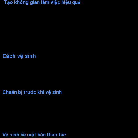
Tạo không gian làm việc hiệu quả
Sản phẩm được thiết kế để tối ưu hóa không gian làm việc
trong phòng sạch. Khi được đặt ở các vị trí phù hợp, bàn thao
tác giúp tạo ra không gian làm việc hiệu quả và tiết kiệm diện
tích. Điều này rất quan trọng đối với các phòng sạch có diện
tích nhỏ hoặc có nhiều thiết bị và dụng cụ cần được đặt trong
phòng.
Cách vệ sinh
Để đảm bảo sự an toàn và chất lượng của sản phẩm, việc vệ
sinh bàn thao tác là rất quan trọng. Dưới đây là một số cách vệ
sinh bàn thao tác trong phòng sạch.
Chuẩn bị trước khi vệ sinh
Trước khi bắt đầu vệ sinh bàn thao tác, bạn cần kiểm tra xem
bạn đã đeo đầy đủ trang phục bảo hộ chưa. Bao gồm: mặt nạ,
áo choàng, tất và giày bảo hộ. Ngoài ra, bạn cần chuẩn bị các
dụng cụ vệ sinh như khăn lau, dung dịch vệ sinh và nước sạch.
Vệ sinh bề mặt bàn thao tác