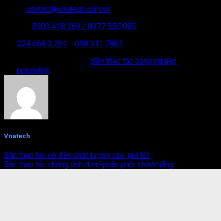
Email:
contact@vnatech.com.vn
Hotline:
0903 418 369
/ 0977 550 085
ĐT:
024 668 3 261
/
098 311 7863
This entry was posted in
Bần thao tác công nghiệp
. Bookmark
the
permalink
.
Vnatech
Bàn thao tác có đèn chất lượng cao. giá tốt
Bàn thao tác chống tĩnh điện-phân phối chính hãng