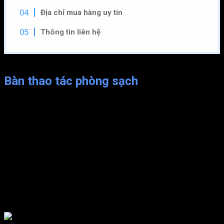
Địa chỉ mua hàng uy tín
Thông tin liên hệ
Bàn thao tác phòng sạch
Bàn thao tác trong phòng sạch được sử dụng rộng rãi trong
các cơ sở y tế, nhà máy sản xuất dược phẩm và các ngành
công nghiệp khác. Đây là một thiết bị quan trọng giúp đảm bảo
vệ sinh và an toàn trong quá trình sản xuất và sử dụng các sản
phẩm y tế.
Bàn thao tác trong phòng sạch có thiết kế đặc biệt để đáp ứng
các yêu cầu về vệ sinh và an toàn trong môi trường làm việc.
Bề mặt của bàn được làm bằng vật liệu chống tĩnh điện và
chống ăn mòn, giúp ngăn ngừa sự tích tụ của bụi và vi khuẩn.
Ngoài ra, chúng còn được trang bị hệ thống lọc không khí để
loại bỏ các hạt bụi và vi khuẩn trong không khí, giúp duy trì
môi trường làm việc sạch và an toàn.