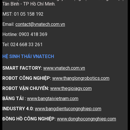
Tân Bình - TP Hồ Chí Minh.
MST: 01 05 158 192
Email:
contact@vnatech.com.vn
Hotline: 0903 418 369
Tel: 024 668 33 261
HỆ SINH THÁI VNATECH
SMART FACTORY:
www.vnatech.com.vn
ROBOT CÔNG NGHIỆP:
www.thanglongrobotics.com
ROBOT VẬN CHUYỂN:
www.thegioiagv.com
BĂNG TẢI :
www.bangtaivietnam.com
INDUSTRY 4.0:
www.bangdientucongnghiep.com
ĐỒNG HỒ CÔNG NGHIỆP:
www.donghocongnghiep.com