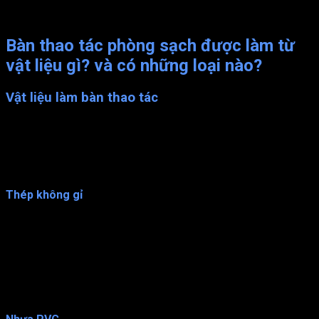
Bàn thao tác phòng sạch inox có ngăn kéo
Bàn thao tác phòng sạch được làm từ
vật liệu gì? và có những loại nào?
Vật liệu làm bàn thao tác
Hiện nay, có nhiều loại vật liệu được sử dụng để sản xuất bàn
thao tác trong phòng sạch như thép không gỉ, nhựa PVC, nhựa
phenolic, nhựa composite và nhôm. Tuy nhiên, vật liệu phổ
biến nhất và được ưa chuộng nhất là thép không gỉ.
Thép không gỉ
Là một loại hợp kim chứa ít nhất 10,5% Crom và ít nhất 50%
sắt. Thép không gỉ có độ bền cao, chống ăn mòn và chịu được
nhiệt độ cao. Vì vậy, nó được sử dụng rộng rãi trong các ứng
dụng y tế và thực phẩm. Bề mặt của thép không gỉ cũng rất dễ
dàng để vệ sinh và khử trùng, đảm bảo sự an toàn và độ tin
cậy của sản phẩm.