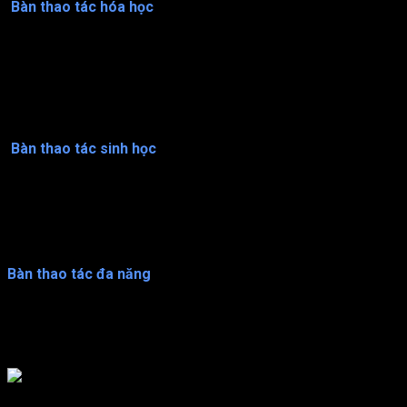
Bàn thao tác hóa học
Bàn thao tác này được sử dụng trong các quy trình cần sử
dụng hóa chất, như phân tích hoặc tổng hợp hợp chất. Bàn thao
tác hóa học có tính năng chống ăn mòn và chịu được các hóa
chất mạnh, đảm bảo an toàn cho người sử dụng và môi trường
xung quanh.
Bàn thao tác sinh học
Sản phẩm này được sử dụng trong các quy trình liên quan đến
sinh học, như làm việc với tế bào hoặc ADN. Bàn thao tác sinh
học có tính năng chống nhiễm khuẩn và đảm bảo an toàn cho
người sử dụng và môi trường xung quanh.
Bàn thao tác đa năng
Được thiết kế để sử dụng cho nhiều loại quy trình khác nhau.
Loại bàn thao tác này có tính năng linh hoạt và tiết kiệm chi phí
cho các phòng sạch.