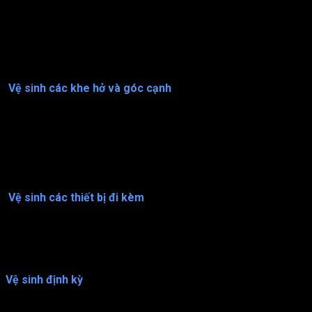
Bắt đầu vệ sinh từ phía trên cùng của bàn thao tác, dùng khăn
lau được ngâm trong dung dịch vệ sinh để lau sạch bề mặt của
bàn. Sau đó, lau lại bề mặt bàn bằng khăn lau được ngâm
trong nước sạch để loại bỏ các chất vệ sinh còn lại.
Vệ sinh các khe hở và góc cạnh
Sau khi vệ sinh bề mặt bàn thao tác, bạn cần vệ sinh các khe
hở và góc cạnh của bàn. Sử dụng khăn lau được ngâm trong
dung dịch vệ sinh để lau sạch các khe hở và góc cạnh của bàn.
Sau đó, lau lại các khe hở và góc cạnh của bàn bằng khăn lau
được ngâm trong nước sạch.
Vệ sinh các thiết bị đi kèm
Nếu có các thiết bị đi kèm như giá treo, kệ đựng dụng cụ, bạn
cần vệ sinh chúng theo cùng cách như vệ sinh bề mặt bàn thao
tác.
Vệ sinh định kỳ
Để đảm bảo sự an toàn và chất lượng của sản phẩm, việc vệ