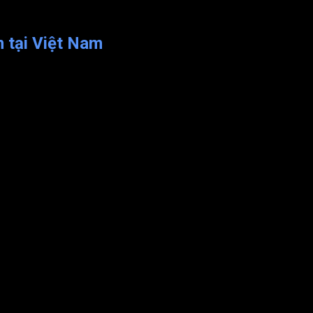
n tại Việt Nam
hách hàng những thiết bị điện, điện công nghiệp, thiết bị tự độn
ị trường thiết bị điện tử Việt Nam hiện nay.
 nhận nhu cầu từ khách hàng.
 phù hợp nhất. Chúng tôi cam kết đáp ứng mọi yêu cầu của bạn m
các thiết bị đều chính hãng.
p cho bạn những sản phẩm đảm bảo hoạt động ổn định và hiệu suất