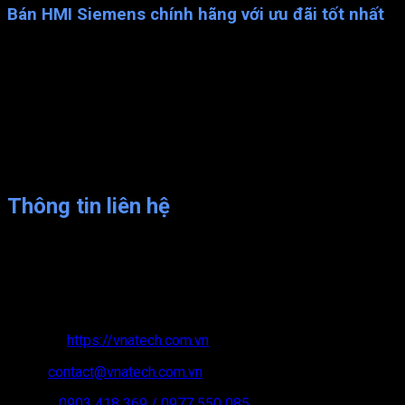
Bán HMI Siemens chính hãng với ưu đãi tốt nhất
Có trách nhiệm 100% với hệ thống đã lắp đặt cho khách h
Giao hàng toàn Quốc
Hỗ trợ chăm sóc từ xa tận tình. Bảo hành tận nơi 12 tháng
Đảm bảo giá cả cạnh tranh
Giao hàng đúng hẹn và dịch vụ hậu mãi tốt nhất.
Chúng tôi luôn sẵn lòng hỗ trợ bạn trong quá trình sử dụ
Không chỉ là nhà cung cấp, chúng tôi còn là đối tác đáng tin cậy
Thông tin liên hệ
CÔNG TY CỔ PHẦN PHÁT TRIỂN VÀ CHUYỂN GIAO CÔNG NGHỆ
VPGD: VT09-BT02 – KĐT Xa La – Hà Đông – Hà Nội.
MST: 01 05 158 192
Website:
https://vnatech.com.vn
Email:
contact@vnatech.com.vn
Hotline:
0903 418 369
/ 0977 550 085