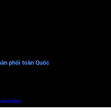
hân phối toàn Quốc
nhiều lĩnh vực. Đặc biệt, nó đóng vai trò vô cùng quan trọng tro
 chính hãng
. Mời các bạn cùng theo dõi: