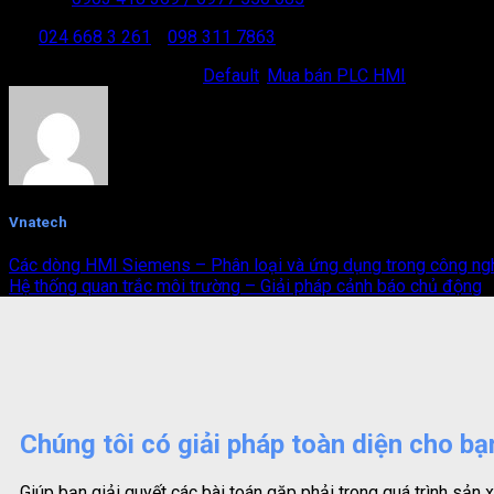
ĐT:
024 668 3 261
/
098 311 7863
This entry was posted in
Default
,
Mua bán PLC HMI
. Bookmark
Vnatech
Các dòng HMI Siemens – Phân loại và ứng dụng trong công ng
Hệ thống quan trắc môi trường – Giải pháp cảnh báo chủ động
Chúng tôi có giải pháp toàn diện cho bạ
Giúp bạn giải quyết các bài toán gặp phải trong quá trình sản x