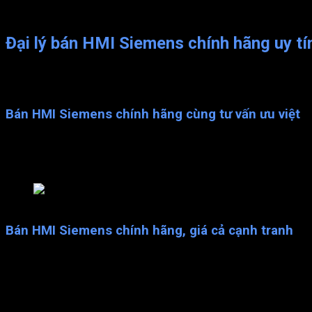
ngặt.
Đại lý bán HMI Siemens chính hãng
uy tí
Vnatech – Địa chỉ chuyên nhập khẩu và phân phối, cung cấp cho k
…Là đại lý cung cấp các sản phẩm chất lượng và uy tín nhất tại th
Bán HMI Siemens chính hãng cùng tư vấn ưu việt
Là đơn vị chuyên nghiệp, chúng tôi luôn chú trọng đến việc tiếp
Qua đó tư vấn và hỗ trợ bạn trong quá trình lựa chọn sản phẩm
Đơn vị bán HMI Siemens chính hãng
Bán HMI Siemens chính hãng, giá cả cạnh tranh
Đơn vị đã hoạt động nhiều năm trong lĩnh vực, chúng tôi cam kết 
Chất lượng là ưu tiên hàng đầu của chúng tôi. Cam kết cung cấ
độ tin cậy của các sản phẩm mà chúng tôi cung cấp.