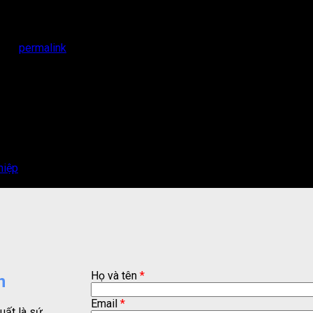
 the
permalink
.
hiệp
Họ và tên
*
n
Email
*
uất là sứ