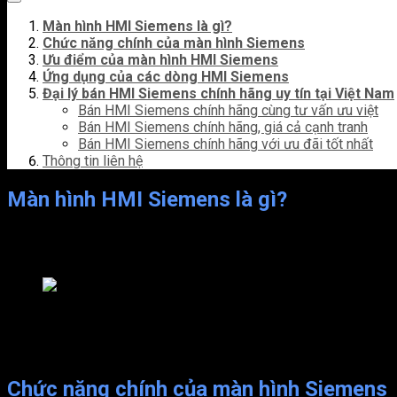
Màn hình HMI Siemens là gì?
Chức năng chính của màn hình Siemens
Ưu điểm của màn hình HMI Siemens
Ứng dụng của các dòng HMI Siemens
Đại lý bán HMI Siemens chính hãng
uy tín tại Việt Nam
Bán HMI Siemens chính hãng cùng tư vấn ưu việt
Bán HMI Siemens chính hãng, giá cả cạnh tranh
Bán HMI Siemens chính hãng với ưu đãi tốt nhất
Thông tin liên hệ
Màn hình HMI Siemens là gì?
HMI Siemens là dòng màn hình được phát triển bởi Siemens AG –
và điều khiển quá trình công nghiệp. Giúp kết nối và tương tác
Màn hình HMI Siemens
Màn hình này được Siemens cho ra mắt và sử dụng rộng rãi trên t
trực quan và chất lượng hình ảnh sắc nét, mang lại trải nghiệm 
Chức năng chính của màn hình Siemens