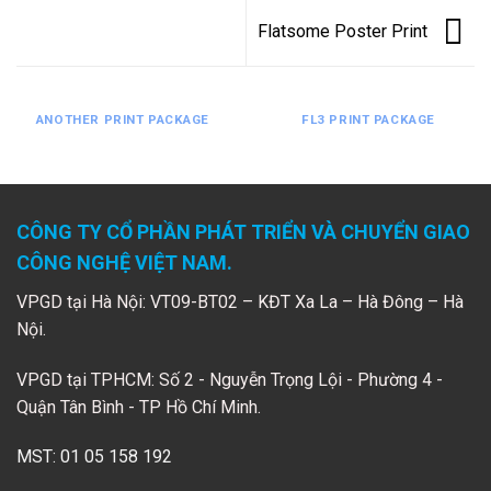
Flatsome Poster Print
ANOTHER PRINT PACKAGE
FL3 PRINT PACKAGE
CÔNG TY CỔ PHẦN PHÁT TRIỂN VÀ CHUYỂN GIAO
CÔNG NGHỆ VIỆT NAM.
VPGD tại Hà Nội: VT09-BT02 – KĐT Xa La – Hà Đông – Hà
Nội.
VPGD tại TPHCM: Số 2 - Nguyễn Trọng Lội - Phường 4 -
Quận Tân Bình - TP Hồ Chí Minh.
MST: 01 05 158 192