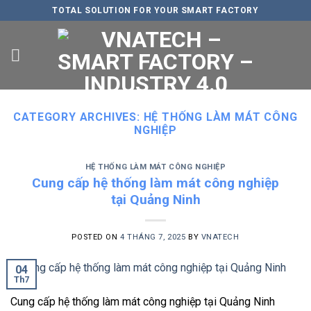
Skip
TOTAL SOLUTION FOR YOUR SMART FACTORY
to
content
CATEGORY ARCHIVES:
HỆ THỐNG LÀM MÁT CÔNG
NGHIỆP
HỆ THỐNG LÀM MÁT CÔNG NGHIỆP
Cung cấp hệ thống làm mát công nghiệp
tại Quảng Ninh
POSTED ON
4 THÁNG 7, 2025
BY
VNATECH
04
Th7
Cung cấp hệ thống làm mát công nghiệp tại Quảng Ninh