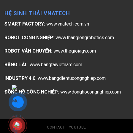
HỆ SINH THÁI VNATECH
SMART FACTORY:
www.vnatech.com.vn
ROBOT CÔNG NGHIỆP:
www.thanglongrobotics.com
ROBOT VẬN CHUYỂN:
www.thegioiagv.com
BĂNG TẢI :
www.bangtaivietnam.com
INDUSTRY 4.0:
www.bangdientucongnghiep.com
ĐỒNG HỒ CÔNG NGHIỆP:
www.donghocongnghiep.com
CONTACT
YOUTUBE